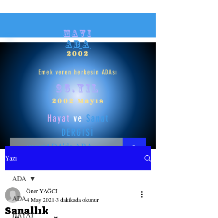
mavi
ADA
2002
Emek veren herkesin ADAsı
25.yıl
2002 Mayıs
Hayat
ve
Sanat
DERGİSİ
Yazı
HAYAT
ADA
Öner YAĞCI
SANAT
ADA
4 May 2021
3 dakikada okunur
Sanallık
HAYAT
GİRİŞ YAP