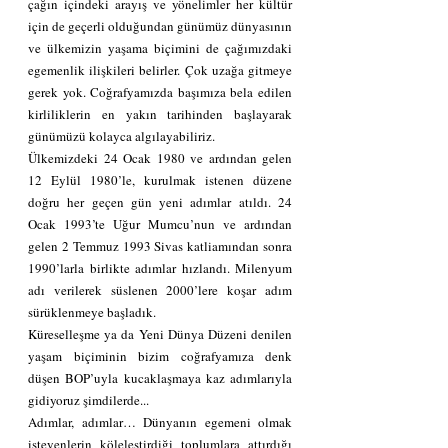
çağın içindeki arayış ve yönelimler her kültür 
için de geçerli olduğundan günümüz dünyasının 
ve ülkemizin yaşama biçimini de çağımızdaki 
egemenlik ilişkileri belirler. Çok uzağa gitmeye 
gerek yok. Coğrafyamızda başımıza bela edilen 
kirliliklerin en yakın tarihinden başlayarak 
günümüzü kolayca algılayabiliriz.
Ülkemizdeki 24 Ocak 1980 ve ardından gelen 
12 Eylül 1980’le, kurulmak istenen düzene 
doğru her geçen gün yeni adımlar atıldı. 24 
Ocak 1993’te Uğur Mumcu’nun ve ardından 
gelen 2 Temmuz 1993 Sivas katliamından sonra 
1990’larla birlikte adımlar hızlandı. Milenyum 
adı verilerek süslenen 2000’lere koşar adım 
sürüklenmeye başladık. 
Küreselleşme ya da Yeni Dünya Düzeni denilen 
yaşam biçiminin bizim coğrafyamıza denk 
düşen BOP’uyla kucaklaşmaya kaz adımlarıyla 
gidiyoruz şimdilerde...
Adımlar, adımlar… Dünyanın egemeni olmak 
isteyenlerin köleleştirdiği toplumlara attırdığı 