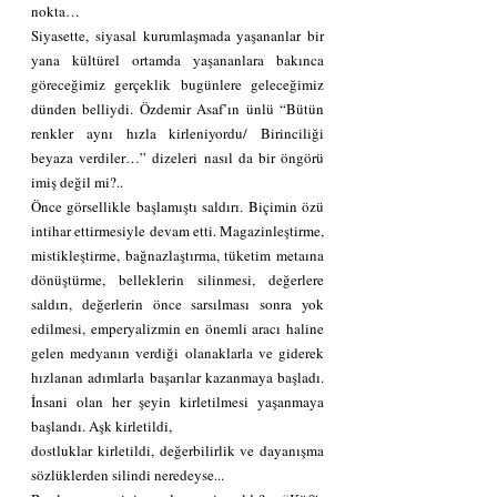
nokta…
Siyasette, siyasal kurumlaşmada yaşananlar bir 
yana kültürel ortamda yaşananlara bakınca 
göreceğimiz gerçeklik bugünlere geleceğimiz 
dünden belliydi. Özdemir Asaf’ın ünlü “Bütün 
renkler aynı hızla kirleniyordu/ Birinciliği 
beyaza verdiler…” dizeleri nasıl da bir öngörü 
imiş değil mi?..
Önce görsellikle başlamıştı saldırı. Biçimin özü 
intihar ettirmesiyle devam etti. Magazinleştirme, 
mistikleştirme, bağnazlaştırma, tüketim metaına 
dönüştürme, belleklerin silinmesi, değerlere 
saldırı, değerlerin önce sarsılması sonra yok 
edilmesi, emperyalizmin en önemli aracı haline 
gelen medyanın verdiği olanaklarla ve giderek 
hızlanan adımlarla başarılar kazanmaya başladı. 
İnsani olan her şeyin kirletilmesi yaşanmaya 
başlandı. Aşk kirletildi, 
dostluklar kirletildi, değerbilirlik ve dayanışma 
sözlüklerden silindi neredeyse...