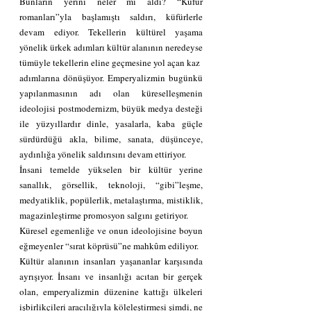
Bunların yerini neler mi aldı? “Küfür 
romanları”yla başlamıştı saldırı, küfürlerle 
devam ediyor. Tekellerin kültürel yaşama 
yönelik ürkek adımları kültür alanının neredeyse 
tümüyle tekellerin eline geçmesine yol açan kaz 
adımlarına dönüşüyor. Emperyalizmin bugünkü 
yapılanmasının adı olan küreselleşmenin 
ideolojisi postmodernizm, büyük medya desteği 
ile yüzyıllardır dinle, yasalarla, kaba güçle 
sürdürdüğü akla, bilime, sanata, düşünceye, 
aydınlığa yönelik saldırısını devam ettiriyor. 
İnsani temelde yükselen bir kültür yerine 
sanallık, görsellik, teknoloji, “gibi”leşme, 
medyatiklik, popülerlik, metalaştırma, mistiklik, 
magazinleştirme promosyon salgını getiriyor. 
Küresel egemenliğe ve onun ideolojisine boyun 
eğmeyenler “sırat köprüsü”ne mahkûm ediliyor. 
Kültür alanının insanları yaşananlar karşısında  
ayrışıyor. İnsanı ve insanlığı acıtan bir gerçek 
olan, emperyalizmin düzenine kattığı ülkeleri 
işbirlikçileri aracılığıyla köleleştirmesi şimdi, ne 