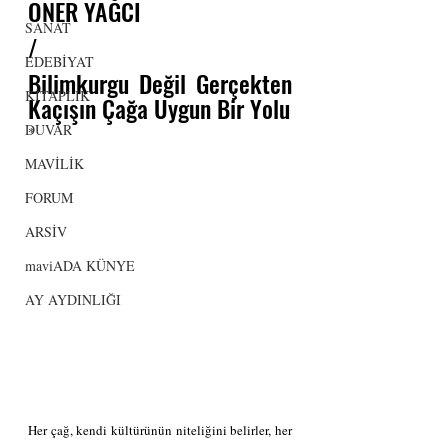
ÖNER YAĞCI 
SANAT
/
EDEBİYAT
Bilimkurgu Değil Gerçekten 
KİTAPLIK
Kaçışın Çağa Uygun Bir Yolu
DUVAR
*
MAVİLİK
FORUM
ARSİV
maviADA KÜNYE
AY AYDINLIĞI
Her çağ, kendi kültürünün niteliğini belirler, her 