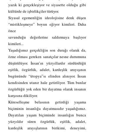
yazık ki gerçekleşiyor ve siyasette olduğu gibi 
kültürde de işbirlikçiler türüyor. 
Siyasal egemenliğin ideolojisine denk düşen 
“mistikleşmeye” boyun eğiyor kimileri. Daha 
önce 
savunduğu değerlerine saldırmaya başlıyor 
kimileri... 
Yaşadığımız gerçekliğin son durağı olarak da, 
özne olması gereken sanatçılar nesne durumuna 
düşürülüyor. İnsan’ın yüzyıllardır sürdürdüğü 
eşitlik, özgürlük, adalet, kardeşlik arayışının 
bugününde “ütopya”sı elinden alınıyor. İnsan  
kendisinden utanır hale getiriliyor. Tüm bunlar 
özgürlüğü yok eden bir dayatma olarak insanın 
karşısına dikiliyor. 
Küreselleşme belasının getirdiği yaşama 
biçiminin insanlığa dayatmasıdır yaşadığımız. 
Dayatılan yaşam biçiminde insanlığın bunca 
yüzyıldır süren özgürlük, eşitlik, adalet, 
kardeşlik arayışlarının birikimi, deneyimi, 