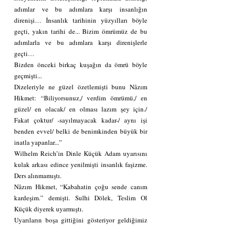
adımlar ve bu adımlara karşı insanlığın 
direnişi… İnsanlık tarihinin yüzyılları böyle 
geçti, yakın tarihi de... Bizim ömrümüz de bu 
adımlarla ve bu adımlara karşı direnişlerle 
geçti… 
Bizden önceki birkaç kuşağın da ömrü böyle 
geçmişti... 
Dizeleriyle ne güzel özetlemişti bunu Nâzım 
Hikmet: “Biliyorsunuz,/ verdim ömrümü,/ en 
güzel/ en olacak/ en olması lazım şey için./ 
Fakat çoktur/ -sayılmayacak kadar-/ aynı işi 
benden evvel/ belki de benimkinden büyük bir 
inatla yapanlar...”
Wilhelm Reich’in Dinle Küçük Adam uyarısını 
kulak arkası edince yenilmişti insanlık faşizme. 
Ders alınmamıştı. 
Nâzım Hikmet, “Kabahatin çoğu sende canım 
kardeşim.” demişti. Sulhi Dölek, Teslim Ol 
Küçük diyerek uyarmıştı. 
Uyarıların boşa gittiğini gösteriyor geldiğimiz 