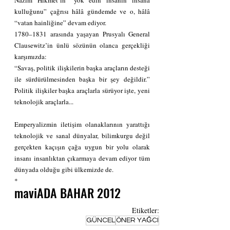
Nâzım Hikmet’in “yok edin insanın insana 
kulluğunu” çağrısı hâlâ gündemde ve o, hâlâ 
“vatan hainliğine” devam ediyor.
1780–1831 arasında yaşayan Prusyalı General 
Clausewitz’in ünlü sözünün olanca gerçekliği 
karşımızda: 
“Savaş, politik ilişkilerin başka araçların desteği 
ile sürdürülmesinden başka bir şey değildir.” 
Politik ilişkiler başka araçlarla sürüyor işte, yeni 
teknolojik araçlarla... 
Emperyalizmin iletişim olanaklarının yarattığı 
teknolojik ve sanal dünyalar, bilimkurgu değil 
gerçekten kaçışın çağa uygun bir yolu olarak 
insanı insanlıktan çıkarmaya devam ediyor tüm 
dünyada olduğu gibi ülkemizde de.
*
maviADA BAHAR 2012
Etiketler:
GÜNCEL
ÖNER YAĞCI