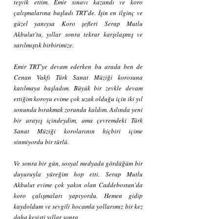
teşvik ettim. Emir sınavı kazandı ve koro 
çalışmalarına başladı TRT'de. İşin en ilginç ve 
güzel yanıysa Koro şefleri Serap Mutlu 
Akbulut'tu, yıllar sonra tekrar karşılaşmış ve 
sarılmıştık birbirimize.
Emir TRT'ye devam ederken bu arada ben de 
Cenan Vakfı Türk Sanat Müziği korosuna 
katılmaya başladım. Büyük bir zevkle devam 
ettiğim koroyu evime çok uzak olduğu için iki yıl 
sonunda bırakmak zorunda kaldım. Aslında yeni 
bir arayış içindeydim, ama çevremdeki Türk 
Sanat Müziği korolarının hiçbiri içime 
sinmiyordu bir türlü.
Ve sonra bir gün, sosyal medyada gördüğüm bir 
duyuruyla yüreğim hop etti. Serap Mutlu 
Akbulut evime çok yakın olan Caddebostan'da 
koro çalışmaları yapıyordu. Hemen gidip 
kaydoldum ve sevgili hocamla yollarımız bir kez 
daha kesişti yıllar sonra.