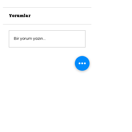
Yorumlar
Saldırıya Uğrayan
ŞARKI
Bir yorum yazın...
Rembrandt'ın
SÖYLEMEYEN 
Tablosu; DANAE
HASTADIR