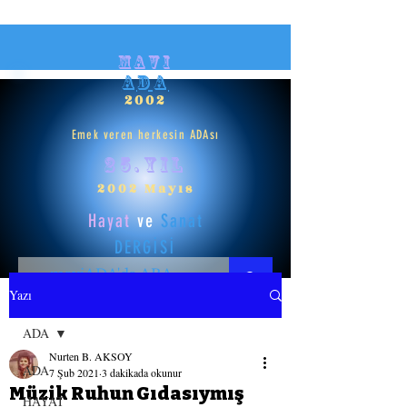
mavi
ADA
2002
Emek veren herkesin ADAsı
25.yıl
2002 Mayıs
Hayat
ve
Sanat
DERGİSİ
Yazı
HAYAT
ADA
Nurten B. AKSOY
SANAT
ADA
7 Şub 2021
3 dakikada okunur
Müzik Ruhun Gıdasıymış
HAYAT
GİRİŞ YAP