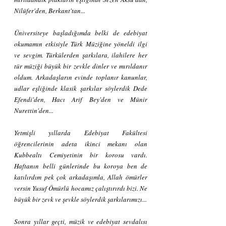
Nilüfer'den, Berkant'tan...
Üniversiteye başladığımda belki de edebiyat 
okumamın etkisiyle Türk Müziğine yöneldi ilgi 
ve sevgim. Türkülerden şarkılara, ilahilere her 
tür müziği büyük bir zevkle dinler ve mırıldanır 
oldum. Arkadaşların evinde toplanır kanunlar, 
udlar eşliğinde klasik şarkılar söylerdik Dede 
Efendi'den, Hacı Arif Bey'den ve Münir 
Nurettin'den...
Yetmişli yıllarda Edebiyat Fakültesi 
öğrencilerinin adeta ikinci mekanı olan 
Kubbealtı Cemiyetinin bir korosu vardı. 
Haftanın belli günlerinde bu koroya ben de 
katılırdım pek çok arkadaşımla, Allah ömürler 
versin Yusuf Ömürlü hocamız çalıştırırdı bizi. Ne 
büyük bir zevk ve şevkle söylerdik şarkılarımızı...
Sonra yıllar geçti, müzik ve edebiyat sevdalısı 