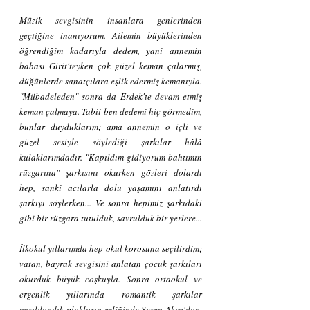
Müzik sevgisinin insanlara genlerinden 
geçtiğine inanıyorum. Ailemin büyüklerinden 
öğrendiğim kadarıyla dedem, yani annemin 
babası Girit'teyken çok güzel keman çalarmış, 
düğünlerde sanatçılara eşlik edermiş kemanıyla. 
"Mübadeleden" sonra da Erdek'te devam etmiş 
keman çalmaya. Tabii ben dedemi hiç görmedim, 
bunlar duyduklarım; ama annemin o içli ve 
güzel sesiyle söylediği şarkılar hâlâ 
kulaklarımdadır. "Kapıldım gidiyorum bahtımın 
rüzgarına" şarkısını okurken gözleri dolardı 
hep, sanki acılarla dolu yaşamını anlatırdı 
şarkıyı söylerken... Ve sonra hepimiz şarkıdaki 
gibi bir rüzgara tutulduk, savrulduk bir yerlere...
İlkokul yıllarımda hep okul korosuna seçilirdim; 
vatan, bayrak sevgisini anlatan çocuk şarkıları 
okurduk büyük coşkuyla. Sonra ortaokul ve 
ergenlik yıllarında romantik şarkılar 
mırıldandık plakların eşliğinde Sezen Aksu'dan, 