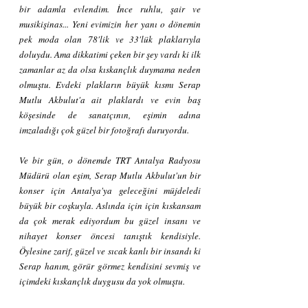
bir adamla evlendim. İnce ruhlu, şair ve 
musikişinas... Yeni evimizin her yanı o dönemin 
pek moda olan 78'lik ve 33'lük plaklarıyla 
doluydu. Ama dikkatimi çeken bir şey vardı ki ilk 
zamanlar az da olsa kıskançlık duymama neden 
olmuştu. Evdeki plakların büyük kısmı Serap 
Mutlu Akbulut'a ait plaklardı ve evin baş 
köşesinde de sanatçının, eşimin adına 
imzaladığı çok güzel bir fotoğrafı duruyordu.
Ve bir gün, o dönemde TRT Antalya Radyosu 
Müdürü olan eşim, Serap Mutlu Akbulut'un bir 
konser için Antalya'ya geleceğini müjdeledi 
büyük bir coşkuyla. Aslında için için kıskansam 
da çok merak ediyordum bu güzel insanı ve 
nihayet konser öncesi tanıştık kendisiyle. 
Öylesine zarif, güzel ve sıcak kanlı bir insandı ki 
Serap hanım, görür görmez kendisini sevmiş ve 
içimdeki kıskançlık duygusu da yok olmuştu.