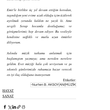
Emir'le birlikte üç yıl devam ettiğim korodan, 
taşındığım yeni evime uzak olduğu içim üzülerek 
ayrılmak zorunda kaldım ne yazık ki. Ama 
sevgili Serap hocamla dostluğumuz ve 
görüşmelerimiz hep devam ediyor. Bu vesileyle 
kendisine sağlıklı ve mutlu uzun ömürler 
diliyorum.
Aslında müzik tutkumu anlatmak için 
başlamıştım yazmaya; ama nereden nerelere 
geldim. Evet müziği hala çok seviyorum ve şu 
sıkıntılı günlerimizde ruhumuza huzur verecek 
en iyi ilaç olduğuna inanıyorum
Etiketler:
-Nurten B. AKSOY
ANI
MÜZİK
HAYAT
SANAT