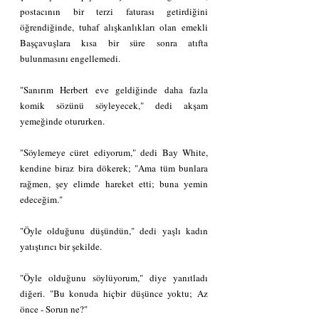
postacının bir terzi faturası getirdiğini 
öğrendiğinde, tuhaf alışkanlıkları olan emekli 
Başçavuşlara kısa bir süre sonra atıfta 
bulunmasını engellemedi.
"Sanırım Herbert eve geldiğinde daha fazla 
komik sözünü söyleyecek," dedi akşam 
yemeğinde otururken.
"Söylemeye cüret ediyorum," dedi Bay White, 
kendine biraz bira dökerek; "Ama tüm bunlara 
rağmen, şey elimde hareket etti; buna yemin 
edeceğim."
"Öyle olduğunu düşündün," dedi yaşlı kadın 
yatıştırıcı bir şekilde.
"Öyle olduğunu söylüyorum," diye yanıtladı 
diğeri. "Bu konuda hiçbir düşünce yoktu; Az 
önce - Sorun ne?"