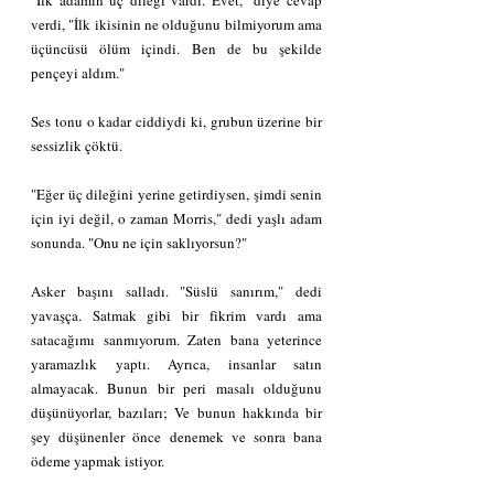
verdi, "İlk ikisinin ne olduğunu bilmiyorum ama 
üçüncüsü ölüm içindi. Ben de bu şekilde 
pençeyi aldım."
Ses tonu o kadar ciddiydi ki, grubun üzerine bir 
sessizlik çöktü.
"Eğer üç dileğini yerine getirdiysen, şimdi senin 
için iyi değil, o zaman Morris," dedi yaşlı adam 
sonunda. "Onu ne için saklıyorsun?"
Asker başını salladı. "Süslü sanırım," dedi 
yavaşça. Satmak gibi bir fikrim vardı ama 
satacağımı sanmıyorum. Zaten bana yeterince 
yaramazlık yaptı. Ayrıca, insanlar satın 
almayacak. Bunun bir peri masalı olduğunu 
düşünüyorlar, bazıları; Ve bunun hakkında bir 
şey düşünenler önce denemek ve sonra bana 
ödeme yapmak istiyor.