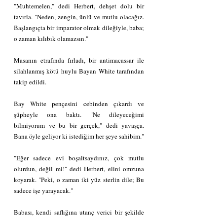
"Muhtemelen," dedi Herbert, dehşet dolu bir 
tavırla. "Neden, zengin, ünlü ve mutlu olacağız. 
Başlangıçta bir imparator olmak dileğiyle, baba; 
o zaman kılıbık olamazsın."
Masanın etrafında fırladı, bir antimacassar ile 
silahlanmış kötü huylu Bayan White tarafından 
takip edildi.
Bay White pençesini cebinden çıkardı ve 
şüpheyle ona baktı. "Ne dileyeceğimi 
bilmiyorum ve bu bir gerçek," dedi yavaşça. 
Bana öyle geliyor ki istediğim her şeye sahibim."
"Eğer sadece evi boşaltsaydınız, çok mutlu 
olurdun, değil mi!" dedi Herbert, elini omzuna 
koyarak. "Peki, o zaman iki yüz sterlin dile; Bu 
sadece işe yarayacak."
Babası, kendi saflığına utanç verici bir şekilde 