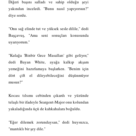
Diğeri başını salladı ve sahip olduğu şeyi 
yakından inceledi. "Bunu nasıl yapıyorsun?" 
diye sordu.
"Onu sağ elinde tut ve yüksek sesle dilile," dedi 
Başçavuş, "Ama seni sonuçları konusunda 
uyarıyorum."
"Kulağa 'Binbir Gece Masalları' gibi geliyor," 
dedi Bayan White, ayağa kalkıp akşam 
yemeğini hazırlamaya başlarken. "Benim için 
dört çift el dileyebileceğini düşünmüyor 
musun?"
Kocası tılsımı cebinden çıkardı ve yüzünde 
telaşlı bir ifadeyle Seargent-Major onu kolundan 
yakaladığında üçü de kahkahalara boğuldu.
"Eğer dilemek zorundaysan," dedi huysuzca, 
"mantıklı bir şey dile."