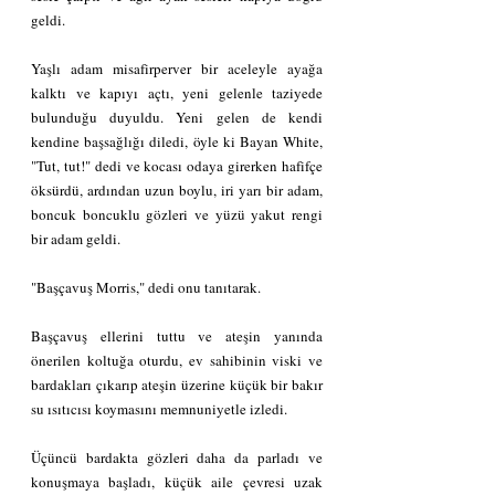
geldi.
Yaşlı adam misafirperver bir aceleyle ayağa 
kalktı ve kapıyı açtı, yeni gelenle taziyede 
bulunduğu duyuldu. Yeni gelen de kendi 
kendine başsağlığı diledi, öyle ki Bayan White, 
"Tut, tut!" dedi ve kocası odaya girerken hafifçe 
öksürdü, ardından uzun boylu, iri yarı bir adam, 
boncuk boncuklu gözleri ve yüzü yakut rengi 
bir adam geldi.
"Başçavuş Morris," dedi onu tanıtarak.
Başçavuş ellerini tuttu ve ateşin yanında 
önerilen koltuğa oturdu, ev sahibinin viski ve 
bardakları çıkarıp ateşin üzerine küçük bir bakır 
su ısıtıcısı koymasını memnuniyetle izledi.
Üçüncü bardakta gözleri daha da parladı ve 
konuşmaya başladı, küçük aile çevresi uzak 