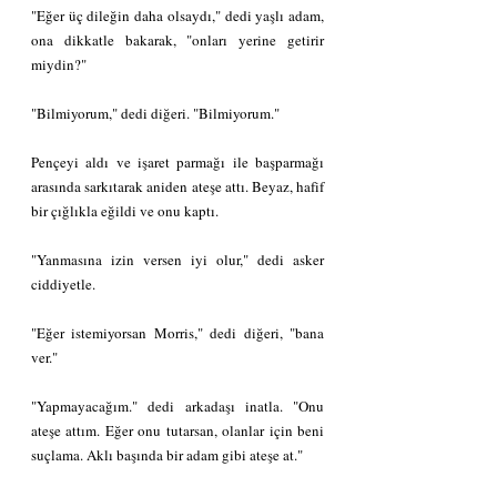
"Eğer üç dileğin daha olsaydı," dedi yaşlı adam, 
ona dikkatle bakarak, "onları yerine getirir 
miydin?"
"Bilmiyorum," dedi diğeri. "Bilmiyorum."
Pençeyi aldı ve işaret parmağı ile başparmağı 
arasında sarkıtarak aniden ateşe attı. Beyaz, hafif 
bir çığlıkla eğildi ve onu kaptı.
"Yanmasına izin versen iyi olur," dedi asker 
ciddiyetle.
"Eğer istemiyorsan Morris," dedi diğeri, "bana 
ver."
"Yapmayacağım." dedi arkadaşı inatla. "Onu 
ateşe attım. Eğer onu tutarsan, olanlar için beni 
suçlama. Aklı başında bir adam gibi ateşe at."