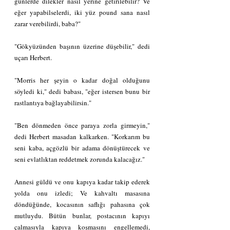
günlerde dilekler nasıl yerine getirilebilir? Ve 
eğer yapabilselerdi, iki yüz pound sana nasıl 
zarar verebilirdi, baba?"
"Gökyüzünden başının üzerine düşebilir," dedi 
uçarı Herbert.
"Morris her şeyin o kadar doğal olduğunu 
söyledi ki," dedi babası, "eğer istersen bunu bir 
rastlantıya bağlayabilirsin."
"Ben dönmeden önce paraya zorla girmeyin," 
dedi Herbert masadan kalkarken. "Korkarım bu 
seni kaba, açgözlü bir adama dönüştürecek ve 
seni evlatlıktan reddetmek zorunda kalacağız."
Annesi güldü ve onu kapıya kadar takip ederek 
yolda onu izledi; Ve kahvaltı masasına 
döndüğünde, kocasının saflığı pahasına çok 
mutluydu. Bütün bunlar, postacının kapıyı 
çalmasıyla kapıya koşmasını engellemedi, 