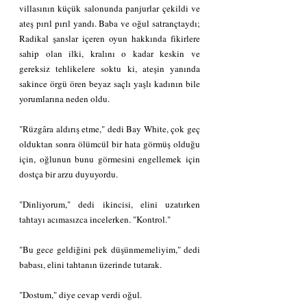
villasının küçük salonunda panjurlar çekildi ve 
ateş pırıl pırıl yandı. Baba ve oğul satrançtaydı; 
Radikal şanslar içeren oyun hakkında fikirlere 
sahip olan ilki, kralını o kadar keskin ve 
gereksiz tehlikelere soktu ki, ateşin yanında 
sakince örgü ören beyaz saçlı yaşlı kadının bile 
yorumlarına neden oldu.
"Rüzgâra aldırış etme," dedi Bay White, çok geç 
olduktan sonra ölümcül bir hata görmüş olduğu 
için, oğlunun bunu görmesini engellemek için 
dostça bir arzu duyuyordu.
"Dinliyorum," dedi ikincisi, elini uzatırken 
tahtayı acımasızca incelerken. "Kontrol."
"Bu gece geldiğini pek düşünmemeliyim," dedi 
babası, elini tahtanın üzerinde tutarak.
"Dostum," diye cevap verdi oğul.