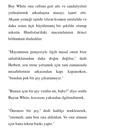
Bay White onu cebine geri attı ve sandalyeleri 
yerleştirerek arkadaşına masayı işaret etti. 
Akşam yemeği işinde tılsım kısmen unutuldu ve 
daha sonra üçü büyülenmiş bir şekilde oturup 
askerin Hindistan'daki maceralarının ikinci 
bölümünü dinlediler.
"Maymunun pençesiyle ilgili masal onun bize 
anlattıklarından daha doğru değilse," dedi 
Herbert, son trene yetişmek için tam zamanında 
misafirlerinin arkasından kapı kapanırken, 
"bundan pek bir şey çıkaramayız."
"Bunun için bir şey verdin mi, baba?" diye sordu 
Bayan White, kocasını yakından ilgilendirerek.
"Önemsiz bir şey," dedi hafifçe renklenerek, 
"istemedi, ama ben ona aldırdım. Ve onu atmam 
için bana tekrar baskı yaptı."