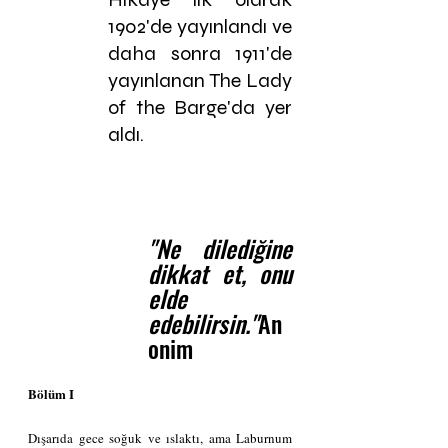
1902'de yayınlandı ve 
daha sonra 1911'de 
yayınlanan The Lady 
of the Barge'da yer 
aldı. 
"Ne dilediğine 
dikkat et, onu 
elde 
edebilirsin."
An
onim
Bölüm I
Dışarıda gece soğuk ve ıslaktı, ama Laburnum 