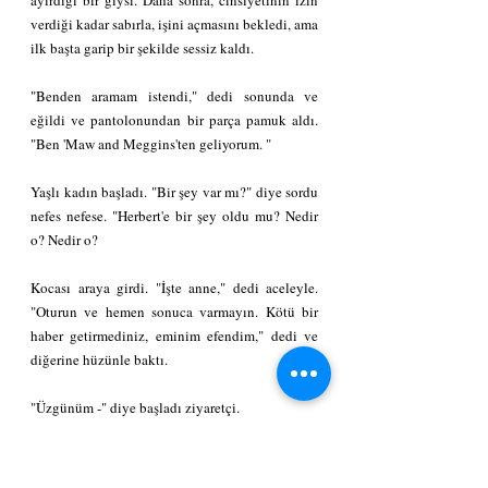
verdiği kadar sabırla, işini açmasını bekledi, ama 
ilk başta garip bir şekilde sessiz kaldı.
"Benden aramam istendi," dedi sonunda ve 
eğildi ve pantolonundan bir parça pamuk aldı. 
"Ben 'Maw and Meggins'ten geliyorum. "
Yaşlı kadın başladı. "Bir şey var mı?" diye sordu 
nefes nefese. "Herbert'e bir şey oldu mu? Nedir 
o? Nedir o?
Kocası araya girdi. "İşte anne," dedi aceleyle. 
"Oturun ve hemen sonuca varmayın. Kötü bir 
haber getirmediniz, eminim efendim," dedi ve 
diğerine hüzünle baktı.
"Üzgünüm -" diye başladı ziyaretçi.
"Yaralandı mı?" diye sordu anne çılgınca.