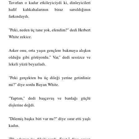
Tavırları o kadar etkileyiciydi ki, dinleyicileri 
hafif kahkahalarının biraz sarsıldığının 
farkındaydı.
"Peki, neden üç tane yok, efendim?" dedi Herbert 
White zekice.
Asker onu, orta yaşın gençlere bakmaya alışkın 
olduğu gibi görüyordu." Var," dedi sessizce ve 
lekeli yüzü beyazladı.
"Peki gerçekten bu üç dileği yerine getirdiniz 
mi?" diye sordu Bayan White.
"Yaptım," dedi başçavuş ve bardağı güçlü 
dişlerine değdi.
"Dilemiş başka biri var mı?" diye ısrar etti yaşlı 
kadın.
"İlk adamın üç dileği vardı. Evet," diye cevap 