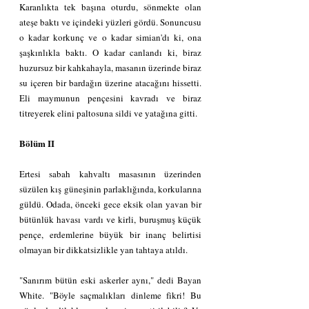
Karanlıkta tek başına oturdu, sönmekte olan 
ateşe baktı ve içindeki yüzleri gördü. Sonuncusu 
o kadar korkunç ve o kadar simian'dı ki, ona 
şaşkınlıkla baktı. O kadar canlandı ki, biraz 
huzursuz bir kahkahayla, masanın üzerinde biraz 
su içeren bir bardağın üzerine atacağını hissetti. 
Eli maymunun pençesini kavradı ve biraz 
titreyerek elini paltosuna sildi ve yatağına gitti.
Bölüm II
Ertesi sabah kahvaltı masasının üzerinden 
süzülen kış güneşinin parlaklığında, korkularına 
güldü. Odada, önceki gece eksik olan yavan bir 
bütünlük havası vardı ve kirli, buruşmuş küçük 
pençe, erdemlerine büyük bir inanç belirtisi 
olmayan bir dikkatsizlikle yan tahtaya atıldı.
"Sanırım bütün eski askerler aynı," dedi Bayan 
White. "Böyle saçmalıkları dinleme fikri! Bu 