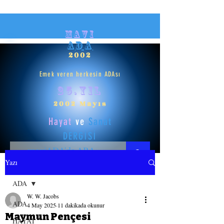
mavi
ADA
2002
Emek veren herkesin ADAsı
25.yıl
2002 Mayıs
Hayat
ve
Sanat
DERGİSİ
Yazı
HAYAT
ADA
W. W. Jacobs
SANAT
ADA
4 May 2025
11 dakikada okunur
Maymun Pençesi
HAYAT
GİRİŞ YAP