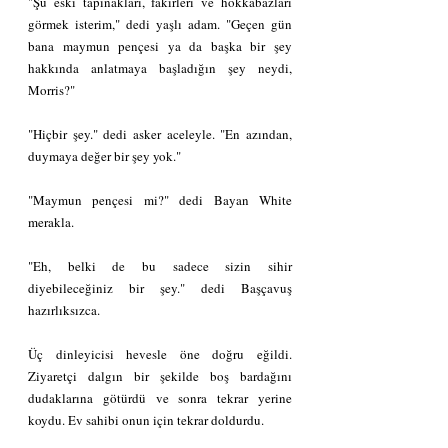
"Şu eski tapınakları, fakirleri ve hokkabazları 
görmek isterim," dedi yaşlı adam. "Geçen gün 
bana maymun pençesi ya da başka bir şey 
hakkında anlatmaya başladığın şey neydi, 
Morris?"
"Hiçbir şey." dedi asker aceleyle. "En azından, 
duymaya değer bir şey yok."
"Maymun pençesi mi?" dedi Bayan White 
merakla.
"Eh, belki de bu sadece sizin sihir 
diyebileceğiniz bir şey." dedi Başçavuş 
hazırlıksızca.
Üç dinleyicisi hevesle öne doğru eğildi. 
Ziyaretçi dalgın bir şekilde boş bardağını 
dudaklarına götürdü ve sonra tekrar yerine 
koydu. Ev sahibi onun için tekrar doldurdu.