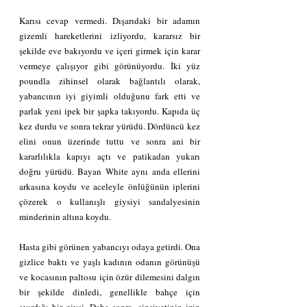
Karısı cevap vermedi. Dışarıdaki bir adamın 
gizemli hareketlerini izliyordu, kararsız bir 
şekilde eve bakıyordu ve içeri girmek için karar 
vermeye çalışıyor gibi görünüyordu. İki yüz 
poundla zihinsel olarak bağlantılı olarak, 
yabancının iyi giyimli olduğunu fark etti ve 
parlak yeni ipek bir şapka takıyordu. Kapıda üç 
kez durdu ve sonra tekrar yürüdü. Dördüncü kez 
elini onun üzerinde tuttu ve sonra ani bir 
kararlılıkla kapıyı açtı ve patikadan yukarı 
doğru yürüdü. Bayan White aynı anda ellerini 
arkasına koydu ve aceleyle önlüğünün iplerini 
çözerek o kullanışlı giysiyi sandalyesinin 
minderinin altına koydu.
Hasta gibi görünen yabancıyı odaya getirdi. Ona 
gizlice baktı ve yaşlı kadının odanın görünüşü 
ve kocasının paltosu için özür dilemesini dalgın 
bir şekilde dinledi, genellikle bahçe için 
ayırdığı bir giysi. Daha sonra, cinsiyetinin izin 