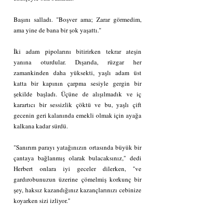
Başını salladı. "Boşver ama; Zarar görmedim, 
ama yine de bana bir şok yaşattı."
İki adam pipolarını bitirirken tekrar ateşin 
yanına oturdular. Dışarıda, rüzgar her 
zamankinden daha yüksekti, yaşlı adam üst 
katta bir kapının çarpma sesiyle gergin bir 
şekilde başladı. Üçüne de alışılmadık ve iç 
karartıcı bir sessizlik çöktü ve bu, yaşlı çift 
gecenin geri kalanında emekli olmak için ayağa 
kalkana kadar sürdü.
"Sanırım parayı yatağınızın ortasında büyük bir 
çantaya bağlanmış olarak bulacaksınız," dedi 
Herbert onlara iyi geceler dilerken, "ve 
gardırobunuzun üzerine çömelmiş korkunç bir 
şey, haksız kazandığınız kazançlarınızı cebinize 
koyarken sizi izliyor."