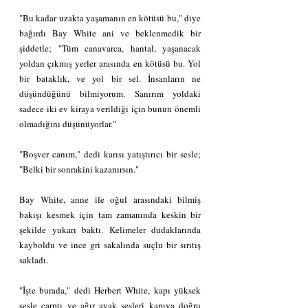
"Bu kadar uzakta yaşamanın en kötüsü bu," diye 
bağırdı Bay White ani ve beklenmedik bir 
şiddetle; "Tüm canavarca, hantal, yaşanacak 
yoldan çıkmış yerler arasında en kötüsü bu. Yol 
bir bataklık, ve yol bir sel. İnsanların ne 
düşündüğünü bilmiyorum. Sanırım yoldaki 
sadece iki ev kiraya verildiği için bunun önemli 
olmadığını düşünüyorlar."
"Boşver canım," dedi karısı yatıştırıcı bir sesle; 
"Belki bir sonrakini kazanırsın."
Bay White, anne ile oğul arasındaki bilmiş 
bakışı kesmek için tam zamanında keskin bir 
şekilde yukarı baktı. Kelimeler dudaklarında 
kayboldu ve ince gri sakalında suçlu bir sırıtış 
sakladı.
"İşte burada," dedi Herbert White, kapı yüksek 
sesle çarptı ve ağır ayak sesleri kapıya doğru 