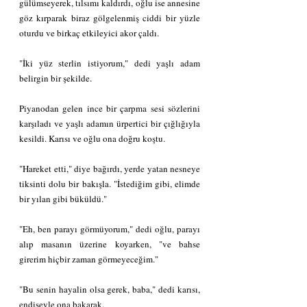
gülümseyerek, tılsımı kaldırdı, oğlu ise annesine 
göz kırparak biraz gölgelenmiş ciddi bir yüzle 
oturdu ve birkaç etkileyici akor çaldı.
"İki yüz sterlin istiyorum," dedi yaşlı adam 
belirgin bir şekilde.
Piyanodan gelen ince bir çarpma sesi sözlerini 
karşıladı ve yaşlı adamın ürpertici bir çığlığıyla 
kesildi. Karısı ve oğlu ona doğru koştu.
"Hareket etti," diye bağırdı, yerde yatan nesneye 
tiksinti dolu bir bakışla. "İstediğim gibi, elimde 
bir yılan gibi büküldü."
"Eh, ben parayı görmüyorum," dedi oğlu, parayı 
alıp masanın üzerine koyarken, "ve bahse 
girerim hiçbir zaman görmeyeceğim."
"Bu senin hayalin olsa gerek, baba," dedi karısı, 
endişeyle ona bakarak.