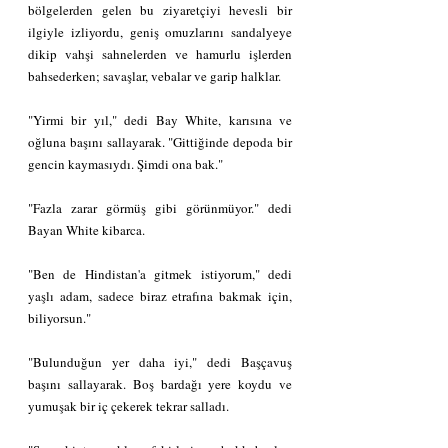
bölgelerden gelen bu ziyaretçiyi hevesli bir 
ilgiyle izliyordu, geniş omuzlarını sandalyeye 
dikip vahşi sahnelerden ve hamurlu işlerden 
bahsederken; savaşlar, vebalar ve garip halklar.
"Yirmi bir yıl," dedi Bay White, karısına ve 
oğluna başını sallayarak. "Gittiğinde depoda bir 
gencin kaymasıydı. Şimdi ona bak."
"Fazla zarar görmüş gibi görünmüyor." dedi 
Bayan White kibarca.
"Ben de Hindistan'a gitmek istiyorum," dedi 
yaşlı adam, sadece biraz etrafına bakmak için, 
biliyorsun."
"Bulunduğun yer daha iyi," dedi Başçavuş 
başını sallayarak. Boş bardağı yere koydu ve 
yumuşak bir iç çekerek tekrar salladı.