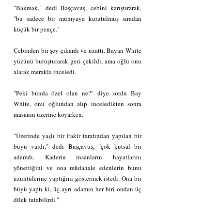
"Bakmak," dedi Başçavuş, cebini karıştırarak, 
"bu sadece bir mumyaya kurutulmuş sıradan 
küçük bir pençe."
Cebinden bir şey çıkardı ve uzattı. Bayan White 
yüzünü buruşturarak geri çekildi, ama oğlu onu 
alarak merakla inceledi.
"Peki bunda özel olan ne?" diye sordu Bay 
White, onu oğlundan alıp inceledikten sonra 
masanın üzerine koyarken.
"Üzerinde yaşlı bir Fakir tarafından yapılan bir 
büyü vardı," dedi Başçavuş, "çok kutsal bir 
adamdı. Kaderin insanların hayatlarını 
yönettiğini ve ona müdahale edenlerin bunu 
üzüntülerine yaptığını göstermek istedi. Ona bir 
büyü yaptı ki, üç ayrı adamın her biri ondan üç 
dilek tutabilirdi."