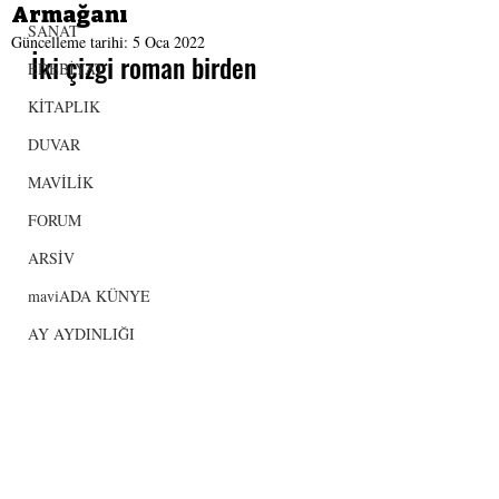
Armağanı
SANAT
Güncelleme tarihi:
5 Oca 2022
İki çizgi roman birden
EDEBİYAT
KİTAPLIK
DUVAR
MAVİLİK
FORUM
ARSİV
maviADA KÜNYE
AY AYDINLIĞI