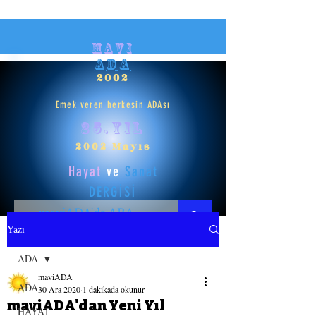
mavi
ADA
2002
Emek veren herkesin ADAsı
25.yıl
2002 Mayıs
Hayat
ve
Sanat
DERGİSİ
Yazı
HAYAT
ADA
maviADA
SANAT
ADA
30 Ara 2020
1 dakikada okunur
maviADA'dan Yeni Yıl
HAYAT
GİRİŞ YAP