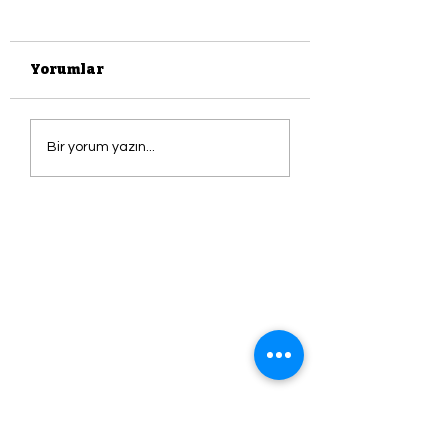
Yorumlar
Saldırıya Uğrayan
ŞARKI
Bir yorum yazın...
Rembrandt'ın
SÖYLEMEYEN 
Tablosu; DANAE
HASTADIR