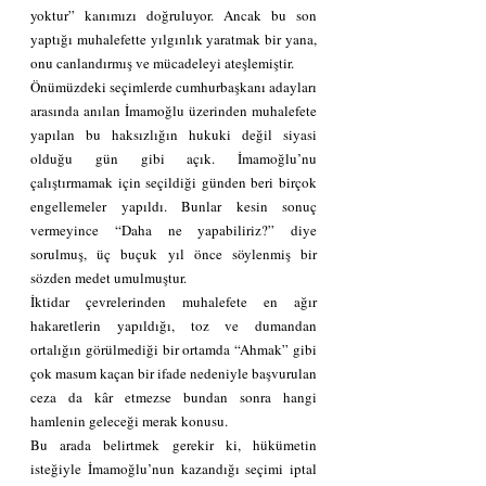
yoktur” kanımızı doğruluyor. Ancak bu son 
yaptığı muhalefette yılgınlık yaratmak bir yana, 
onu canlandırmış ve mücadeleyi ateşlemiştir. 
Önümüzdeki seçimlerde cumhurbaşkanı adayları 
arasında anılan İmamoğlu üzerinden muhalefete 
yapılan bu haksızlığın hukuki değil siyasi 
olduğu gün gibi açık. İmamoğlu’nu 
çalıştırmamak için seçildiği günden beri birçok 
engellemeler yapıldı. Bunlar kesin sonuç 
vermeyince “Daha ne yapabiliriz?” diye 
sorulmuş, üç buçuk yıl önce söylenmiş bir 
sözden medet umulmuştur. 
İktidar çevrelerinden muhalefete en ağır 
hakaretlerin yapıldığı, toz ve dumandan 
ortalığın görülmediği bir ortamda “Ahmak” gibi 
çok masum kaçan bir ifade nedeniyle başvurulan 
ceza da kâr etmezse bundan sonra hangi 
hamlenin geleceği merak konusu. 
Bu arada belirtmek gerekir ki, hükümetin 
isteğiyle İmamoğlu’nun kazandığı seçimi iptal 