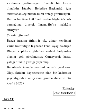
vicdanına yediremeyen önemli bir kesim 
olmalıdır. İstanbul Belediye Başkanlığı için 
tekrarlanan seçimlerde bunu örneği görülmüştür. 
Durum bu iken Hükümet neden böyle kör kör 
parmağıma diyerek İmamoğlu’nu mahkûm 
ettiriyor? 
Çaresizliğinden!
Bazen insanın fırlattığı ok, döner kendisini 
vurur. Kaldırdığın taş bazen kendi ayağına düşer. 
Dimyat’a pirince giderken evdeki bulgurdan 
olanlar çok görülmüştür. Onmayacak hasta, 
yatağı bırakıp yastığa yaparmış. 
Bu olayda komplo teorileri aramak gerekmez. 
Olay, iktidarı kaybetmekte olan bir kadronun 
şaşkınlığından ve çaresizliğinden ibarettir. 
(16 
Aralık 2022)
Etiketler:
Zeki Sarıhan1
HAYAT