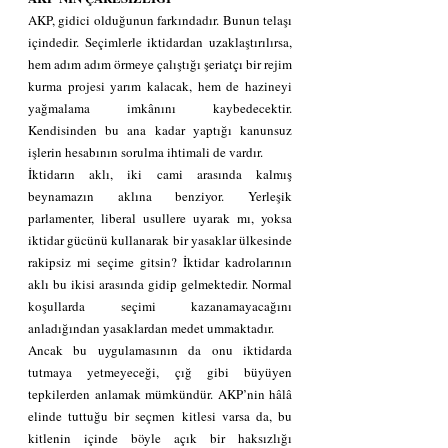
AKP, gidici olduğunun farkındadır. Bunun telaşı 
içindedir. Seçimlerle iktidardan uzaklaştırılırsa, 
hem adım adım örmeye çalıştığı şeriatçı bir rejim 
kurma projesi yarım kalacak, hem de hazineyi 
yağmalama imkânını kaybedecektir. 
Kendisinden bu ana kadar yaptığı kanunsuz 
işlerin hesabının sorulma ihtimali de vardır.
İktidarın aklı, iki cami arasında kalmış 
beynamazın aklına benziyor. Yerleşik 
parlamenter, liberal usullere uyarak mı, yoksa 
iktidar gücünü kullanarak bir yasaklar ülkesinde 
rakipsiz mi seçime gitsin? İktidar kadrolarının 
aklı bu ikisi arasında gidip gelmektedir. Normal 
koşullarda seçimi kazanamayacağını 
anladığından yasaklardan medet ummaktadır.
Ancak bu uygulamasının da onu iktidarda 
tutmaya yetmeyeceği, çığ gibi büyüyen 
tepkilerden anlamak mümkündür. AKP’nin hâlâ 
elinde tuttuğu bir seçmen kitlesi varsa da, bu 
kitlenin içinde böyle açık bir haksızlığı 