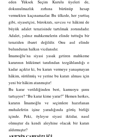
eden Yüksek Seçim Kurulu üyeleri de, 
dokunulmazlık zırhına bürünüp hesap 
vermekten kaçınamazlar. Bu ülkede, her yurttaş 
gibi, siyasetçisi, bürokratı, savcısı ve hâkimi de 
büyük adalet terazisinde tartılmak zorundadır. 
Adalet, yalnız mahkemelerin elinde tuttuğu bir 
teraziden ibaret değildir. Onu asıl elinde 
bulunduran halkın vicdanıdır.  
İmamoğlu’na siyasi yasak getiren mahkeme 
kararının hükümet tarafından tezgâhlandığı o 
kadar açıktır ki, bu kararı vermeye yanaşmayan 
hâkim, sürülmüş ve yerine bu kararı alması için 
yeni bir hâkim atanmıştır! 
Bu karar verildiğinden beri, kamuoyu şunu 
tartışıyor? “Bu karar kime yarar?” Hemen herkes, 
kararın İmamoğlu ve seçimlere hazırlanan 
muhalefetin işine yaradığında görüş birliği 
içinde. Peki, öyleyse siyasi iktidar, nasıl 
olmuştur da kendi aleyhine olacak bir kararı 
aldırmıştır?
AKP’NİN ÇARESİZLİĞİ