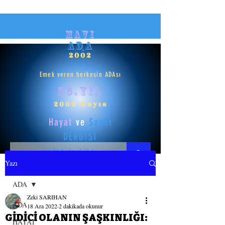
mavi
ADA
2002
Emek veren herkesin ADAsı
25.yıl
2002 Mayıs
Hayat
ve
Sanat
DERGİSİ
Yazı
HAYAT
ADA
Zeki SARIHAN
SANAT
ADA
18 Ara 2022
2 dakikada okunur
GİDİCİ OLANIN ŞAŞKINLIĞI:
HAYAT
GİRİŞ YAP