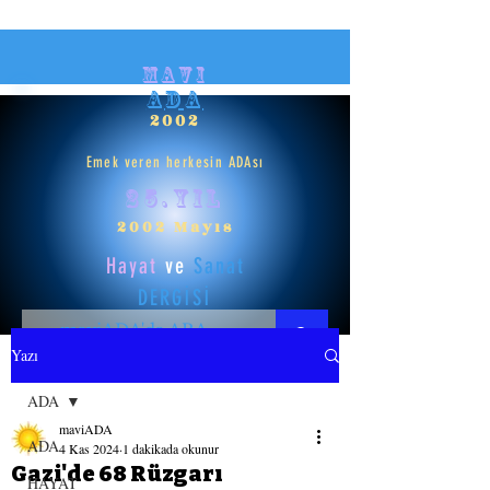
mavi
ADA
2002
Emek veren herkesin ADAsı
25.yıl
2002 Mayıs
Hayat
ve
Sanat
DERGİSİ
Yazı
HAYAT
ADA
maviADA
SANAT
ADA
4 Kas 2024
1 dakikada okunur
Gazi'de 68 Rüzgarı
HAYAT
GİRİŞ YAP