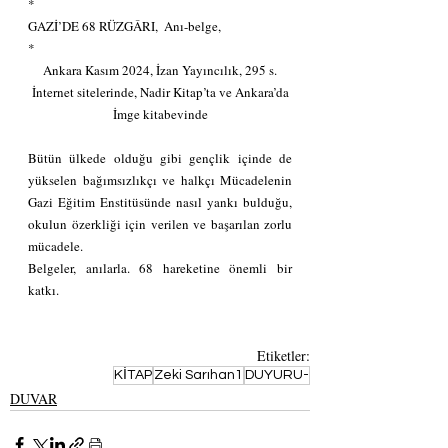
*
GAZİ’DE 68 RÜZGÂRI,  Anı-belge,
*
Ankara Kasım 2024, İzan Yayıncılık, 295 s.
İnternet sitelerinde, Nadir Kitap’ta ve Ankara’da
İmge kitabevinde
Bütün ülkede olduğu gibi gençlik içinde de 
yükselen bağımsızlıkçı ve halkçı Mücadelenin 
Gazi Eğitim Enstitüsünde nasıl yankı bulduğu, 
okulun özerkliği için verilen ve başarılan zorlu 
mücadele.
Belgeler, anılarla. 68 hareketine önemli bir 
katkı.
Etiketler:
KİTAP
Zeki Sarıhan1
DUYURU-
DUVAR