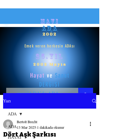
mavi
ADA
2002
Emek veren herkesin ADAsı
25.yıl
2002 Mayıs
Hayat
ve
Sanat
DERGİSİ
Yazı
HAYAT
ADA
Bertolt Brecht
SANAT
ADA
13 Mar 2025
1 dakikada okunur
Dört Aşk Şarkısı
HAYAT
GİRİŞ YAP