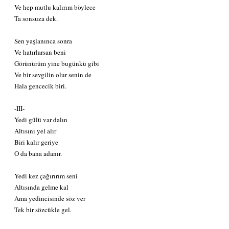
Ve hep mutlu kalırım böylece
Ta sonsuza dek.
Sen yaşlanınca sonra
Ve hatırlarsan beni
Görünürüm yine bugünkü gibi
Ve bir sevgilin olur senin de
Hala gencecik biri.
-III-
Yedi gülü var dalın
Altısını yel alır
Biri kalır geriye
O da bana adanır.
Yedi kez çağırırım seni
Altısında gelme kal
Ama yedincisinde söz ver
Tek bir sözcükle gel.