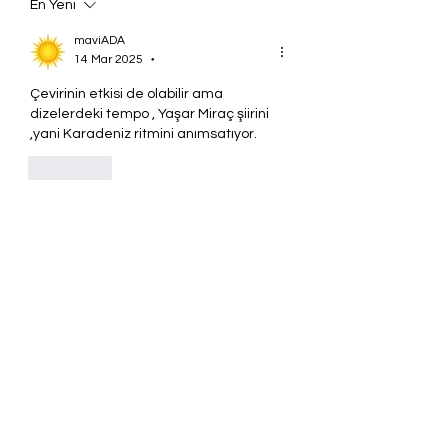
En Yeni
maviADA
•
14 Mar 2025
Çevirinin etkisi de olabilir ama 
dizelerdeki tempo , Yaşar Miraç şiirini 
,yani Karadeniz ritmini anımsatıyor. 
Beğen