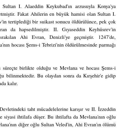
 Sultan I. Alaeddin Keykubad'ın arzusuyla Konya'ya 
tmiştir. Fakat Ahilerin en büyük hamisi olan Sultan I. 
n tertiplediği bir suikast sonucu öldürülünce, pek çok 
n da hapsedilmiştir. II. Gıyaseddin Keyhüsrev'in 
akılan Ahi Evran, Denizli'ye geçmiştir. 1247'de, 
'nın hocası Şems-i Tebrizi'nin öldürülmesinde parmağı 
 süreçte birlikte olduğu ve Mevlana ve hocası Şems-i 
u bilinmektedir. Bu olaydan sonra da Kırşehir'e gidip 
ada kalır.
letindeki taht mücadelelerine karışır ve II. İzzeddin 
 siyasi ihtilafa düşer. Bu ihtilafta da Mevlana'nın oğlu 
ana'nın diğer oğlu Sultan Veled'in, Ahi Evran'ın ölümü 