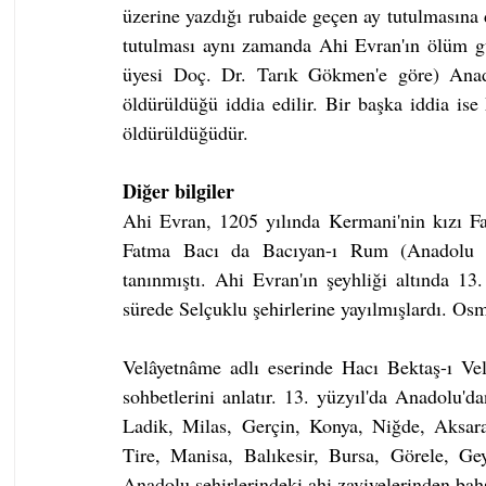
üzerine yazdığı rubaide geçen ay tutulmasına
tutulması aynı zamanda Ahi Evran'ın ölüm g
üyesi Doç. Dr. Tarık Gökmen'e göre) Anadol
öldürüldüğü iddia edilir. Bir başka iddia is
öldürüldüğüdür.
Diğer bilgiler
Ahi Evran, 1205 yılında Kermani'nin kızı Fat
Fatma Bacı da Bacıyan-ı Rum (Anadolu Ka
tanınmıştı. Ahi Evran'ın şeyhliği altında 13
sürede Selçuklu şehirlerine yayılmışlardı. Osm
Velâyetnâme adlı eserinde Hacı Bektaş-ı Velî'
sohbetlerini anlatır. 13. yüzyıl'da Anadolu'd
Ladik, Milas, Gerçin, Konya, Niğde, Aksara
Tire, Manisa, Balıkesir, Bursa, Görele, G
Anadolu şehirlerindeki ahi zaviyelerinden bah