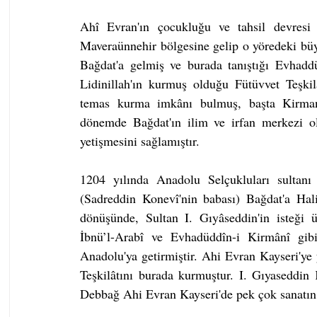
Ahî Evran'ın çocukluğu ve tahsil devresi
Maveraünnehir bölgesine gelip o yöredeki büyü
Bağdat'a gelmiş ve burada tanıştığı Evhaddü
Lidinillah'ın kurmuş olduğu Fütüvvet Teşkilâ
temas kurma imkânı bulmuş, başta Kirmanî
dönemde Bağdat'ın ilim ve irfan merkezi ol
yetişmesini sağlamıştır.
1204 yılında Anadolu Selçukluları sultanı
(Sadreddin Konevî'nin babası) Bağdat'a Hali
dönüşünde, Sultan I. Gıyâseddin'in isteği ü
İbnü’l-Arabî ve Evhadüddîn-i Kirmânî gibi
Anadolu'ya getirmiştir. Ahi Evran Kayseri'ye 
Teşkilâtını burada kurmuştur. I. Gıyaseddin K
Debbağ Ahi Evran Kayseri'de pek çok sanatın i