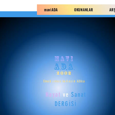
maviADA
OKUNANLAR
AR
mavi
ADA
2002
Emek veren herkesin ADAsı
Hayat
ve
Sanat
DERGİSİ