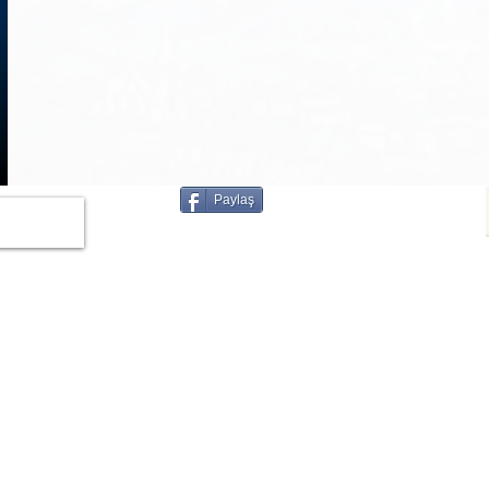
1
/
3
Paylaş