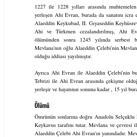
1227 ile 1228 yılları arasında muhtemelen
yerleşen Ahi Evran, burada da sanatını icra e
Alaeddin Keykubad, II. Gıyaseddin Keyhüsrev'i
Ahi ve Türkmen cezalandırılmış, Ahi Evra
ölümünden sonra 1245 yılında serbest bır
Mevlana'nın oğlu Alaeddin Çelebi'nin Mevlana
olduğu iddiası yayılmıştır.
Ayrıca Ahi Evran ile Alaeddin Çelebi'nin bu
Tebrizi ile Ahi Evran arasında çekişme olduğ
yerleşir ve hayatının sonuna kadar , 15 yıl bur
Ölümü
Ömrünün sonlarına doğru Anadolu Selçuklu Dev
Keykavus tarafını tutar. Mevlana ve çevresi ile
Alaeddin Çelebi Ahi Evran'ın yanındadır. Mevl