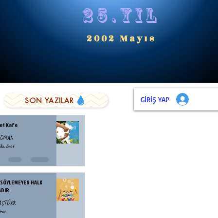
25.yıl
2002 Mayıs
GİRİŞ YAP
SON YAZILAR
et Kafe
ODMAN
ka önce
 SÖYLEMEYEN HALK
ADIR
BAŞTÜRK
nce