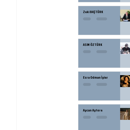
Zeki BAŞTÜRK
ASIM ÖZTÜRK
Esra Odman İyier
Aycan Aytore