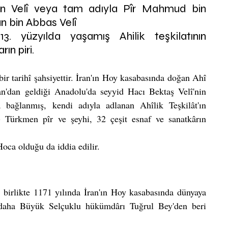
rân Velî veya tam adıyla Pîr Mahmud bin 
 bin Abbas Velî 
3. yüzyılda yaşamış Ahilik teşkilatının 
ın piri.
r tarihî şahsiyettir. İran'ın Hoy kasabasında doğan Ahî 
'dan geldiği Anadolu'da seyyid Hacı Bektaş Velî'nin 
 bağlanmış, kendi adıyla adlanan Ahîlik Teşkilât'ın 
) Türkmen pîr ve şeyhi, 32 çeşit esnaf ve sanatkârın 
oca olduğu da iddia edilir.
birlikte 1171 yılında İran'ın Hoy kasabasında dünyaya 
 daha Büyük Selçuklu hükümdârı Tuğrul Bey'den beri 