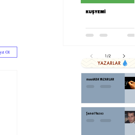
KUŞYEMİ
yıt Ol
1
/
2
YAZARLAR
maviADA YAZARLAR
Şenol Yazıcı