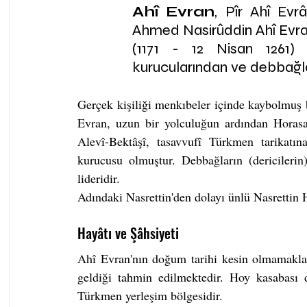
Ahî Evran
, Pîr Ahî Ev
Ahmed Nasirûddin Ahî Evran
(1171 - 12 Nisan 1261) 1
kurucularından ve debbağlar
Gerçek kişiliği menkıbeler içinde kaybolmuş bi
Evran, uzun bir yolculuğun ardından Horasan
Alevî-Bektâşî, tasavvufî Türkmen tarikatına
kurucusu olmuştur. Debbağların (dericilerin
lideridir.
Adındaki Nasrettin'den dolayı ünlü Nasrettin H
Hayâtı ve Şâhsiyeti
Ahî Evran'nın doğum tarihi kesin olmamakla 
geldiği tahmin edilmektedir. Hoy kasabası
Türkmen yerleşim bölgesidir.