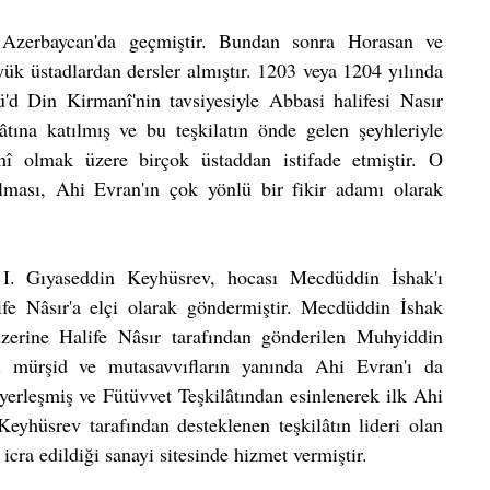
 Azerbaycan'da geçmiştir. Bundan sonra Horasan ve 
k üstadlardan dersler almıştır. 1203 veya 1204 yılında 
'd Din Kirmanî'nin tavsiyesiyle Abbasi halifesi Nasır 
tına katılmış ve bu teşkilatın önde gelen şeyhleriyle 
 olmak üzere birçok üstaddan istifade etmiştir. O 
ması, Ahi Evran'ın çok yönlü bir fikir adamı olarak 
 I. Gıyaseddin Keyhüsrev, hocası Mecdüddin İshak'ı 
fe Nâsır'a elçi olarak göndermiştir. Mecdüddin İshak 
zerine Halife Nâsır tarafından gönderilen Muhyiddin 
 mürşid ve mutasavvıfların yanında Ahi Evran'ı da 
yerleşmiş ve Fütüvvet Teşkilâtından esinlenerek ilk Ahi 
eyhüsrev tarafından desteklenen teşkilâtın lideri olan 
cra edildiği sanayi sitesinde hizmet vermiştir.