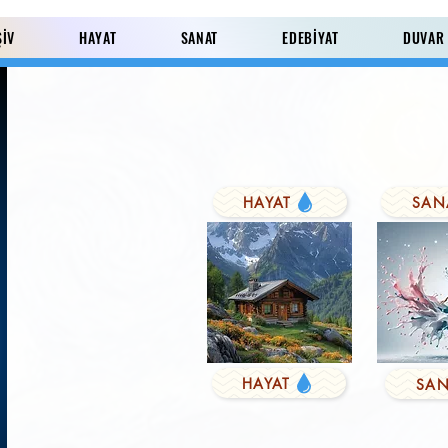
ŞİV
HAYAT
SANAT
EDEBİYAT
DUVAR
HAYAT
SAN
Paylaş
HAYAT
SAN
KUŞYEMİ
Derviş'in Duası
FARK