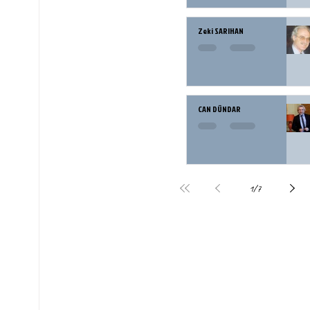
Zeki SARIHAN
CAN DÜNDAR
1
/
7