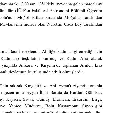
 dayanarak 12 Nisan 1261'deki meydana gelen parçalı ay 
ünüdür. (İÜ Fen Fakültesi Astronomi Bölümü Öğretim 
u'nun Moğol istilası sırasında Moğollar tarafından 
e Mevlana'nın müridi olan Nurettin Caca Bey tarafından 
ma Bacı ile evlendi. Ahiliğe kadınlar giremediği için 
dınları) teşkilatını kurmuş ve Kadın Ana olarak 
. yüzyılda Ankara ve Kırşehir'de toplanan Ahiler, kısa 
anlı devletinin kuruluşunda etkili olmuşlardır.
nin sık sık Kırşehir'i ve Ahi Evran'ı ziyareti, onunla 
an geçen ünlü seyyah İbn-i Batuta da Burdur, Gölhisar, 
y, Kayseri, Sivas, Gümüş, Erzincan, Erzurum, Birgi, 
eyve, Yenice, Mudurnu, Bolu, Kastamonu, Sinop gibi 
setmekte ve buralarda misafir olduğunu zikretmektedir.