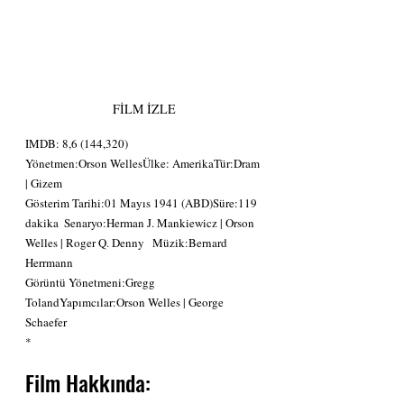
FİLM İZLE
IMDB: 8,6 (144,320)
Yönetmen:Orson WellesÜlke: AmerikaTür:Dram 
| Gizem
Gösterim Tarihi:01 Mayıs 1941 (ABD)Süre:119 
dakika  Senaryo:Herman J. Mankiewicz | Orson 
Welles | Roger Q. Denny   Müzik:Bernard 
Herrmann  
Görüntü Yönetmeni:Gregg 
TolandYapımcılar:Orson Welles | George 
Schaefer
*
Film Hakkında: