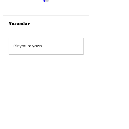
Yorumlar
DOSYA: YAZKO
PAZAR OKUMA
Bir yorum yazın...