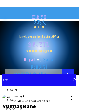
mavi
ADA
2002
Emek veren herkesin ADAsı
25.yıl
2002 Mayıs
Hayat
ve
Sanat
DERGİSİ
Yazı
HAYAT
ADA
Mavi Işık
SANAT
ADA
23 Ara 2023
1 dakikada okunur
Yurttaş Kane
HAYAT
GİRİŞ YAP