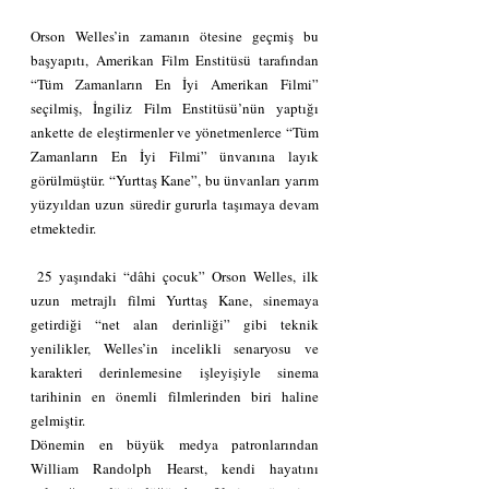
Orson Welles’in zamanın ötesine geçmiş bu 
başyapıtı, Amerikan Film Enstitüsü tarafından 
“Tüm Zamanların En İyi Amerikan Filmi” 
seçilmiş, İngiliz Film Enstitüsü’nün yaptığı 
ankette de eleştirmenler ve yönetmenlerce “Tüm 
Zamanların En İyi Filmi” ünvanına layık 
görülmüştür. “Yurttaş Kane”, bu ünvanları yarım 
yüzyıldan uzun süredir gururla taşımaya devam 
etmektedir.
 25 yaşındaki “dâhi çocuk” Orson Welles, ilk 
uzun metrajlı filmi Yurttaş Kane, sinemaya 
getirdiği “net alan derinliği” gibi teknik 
yenilikler, Welles’in incelikli senaryosu ve 
karakteri derinlemesine işleyişiyle sinema 
tarihinin en önemli filmlerinden biri haline 
gelmiştir.
Dönemin en büyük medya patronlarından 
William Randolph Hearst, kendi hayatını 