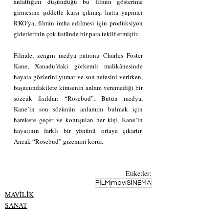
anlattığını düşündüğü bu filmin gösterime 
girmesine şiddetle karşı çıkmış, hatta yapımcı 
RKO’ya, filmin imha edilmesi için prodüksiyon 
giderlerinin çok üstünde bir para teklif etmiştir. 
Filmde, zengin medya patronu Charles Foster 
Kane, Xanadu’daki görkemli malikânesinde 
hayata gözlerini yumar ve son nefesini verirken, 
başucundakilere kimsenin anlam veremediği bir 
sözcük fısıldar: “Rosebud”. Bütün medya, 
Kane’in son sözünün anlamını bulmak için 
harekete geçer ve konuşulan her kişi, Kane’in 
hayatının farklı bir yönünü ortaya çıkartır. 
Ancak “Rosebud” gizemini korur.
Etiketler:
FİLM
maviSİNEMA
MAVİLİK
SANAT