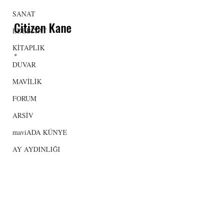
SANAT
Citizen Kane
EDEBİYAT
KİTAPLIK
*
DUVAR
MAVİLİK
FORUM
ARSİV
maviADA KÜNYE
AY AYDINLIĞI