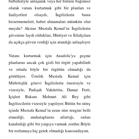
birbirleriyle anlaşarak veya her birinin bağımsız 
olarak vatanı kurtarmak gibi bir planları ve 
faaliyetleri olsaydı, İngilizlerin bunu 
hissetmemeleri, haber almamaları mümkün olur 
muydu? Aksine Mustafa Kemal’in İngilizlerin 
güvenine layık oldukları, Hürriyet ve İtilafçılara 
da açıkça güven verdiği için atandığı anlaşılıyor.
Vatanı kurtarmak için Anadolu’ya geçme 
planlarını ancak çok gizli bir örgüt yapabilirdi 
ve ortada böyle bir örgütün olmadığı da 
görülüyor. Üstelik Mustafa Kemal için 
Müfettişlik görevi İngilizlerin önerisiyle ve 
vizesiyle, Padişah Vahdettin, Damat Ferit, 
İçişleri Bakanı Mehmet Ali Bey gibi 
İngilizcilerin vizesiyle yapılıyor. Bütün bu süreç 
içinde Mustafa Kemal’in uzun süre rengini belli 
etmediği, muhataplarını atlattığı, onları 
kandırdığı gibi bir yargıya varmak zordur. Böyle 
bir zorlamaya hiç gerek olmadığı kanısındayım.