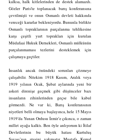
kalksa, halk kitlelerinden de destek alamazdı. 
Gözler Paris’te toplanacak barış konferansına 
çevrilmişti ve onun Osmanlı devleti hakkında 
vereceği kararlar bekleniyordu. Bununla birlikte 
Osmanlı topraklarının parçalanma tehlikesine 
karşı çeşitli yurt toprakları için kurulan 
Müdafaai Hukuk Dernekleri, Osmanlı mülkünün 
parçalanmaması tezlerini desteklemek için 
çalışmaya geçtiler.
İnsanlık ancak önündeki sorunları çözmeye 
çalışabilir. Nitekim 1918 Kasım, Aralık veya 
1919 yılının Ocak, Şubat aylarında yeni bir 
askeri direnişe geçmek gibi düşünceler bazı 
insanların zihinlerinden geçse bile kabul 
görmezdi. Ne var ki, Barış konferansının 
niyetleri belli olmaya başlayınca, hele 15 Mayıs 
1919’da Yunan Ordusu İzmir’e çıkınca, o zaman 
millet ayağa kalktı. Ben öyle anlıyorum ki İtilaf 
Devletlerinin bu büyük hatası Kurtuluş 
Savaşı’nın ateşini yakmıştır. Mustafa Kemal 