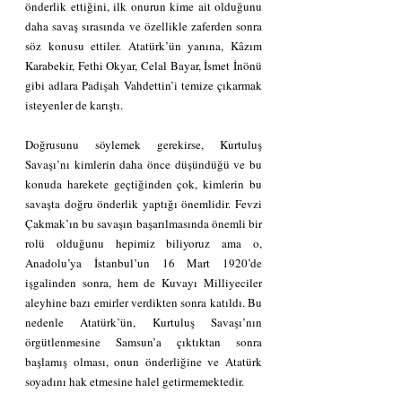
önderlik ettiğini, ilk onurun kime ait olduğunu 
daha savaş sırasında ve özellikle zaferden sonra 
söz konusu ettiler. Atatürk’ün yanına, Kâzım 
Karabekir, Fethi Okyar, Celal Bayar, İsmet İnönü 
gibi adlara Padişah Vahdettin’i temize çıkarmak 
isteyenler de karıştı.
Doğrusunu söylemek gerekirse, Kurtuluş 
Savaşı’nı kimlerin daha önce düşündüğü ve bu 
konuda harekete geçtiğinden çok, kimlerin bu 
savaşta doğru önderlik yaptığı önemlidir. Fevzi 
Çakmak’ın bu savaşın başarılmasında önemli bir 
rolü olduğunu hepimiz biliyoruz ama o, 
Anadolu’ya İstanbul’un 16 Mart 1920’de 
işgalinden sonra, hem de Kuvayı Milliyeciler 
aleyhine bazı emirler verdikten sonra katıldı. Bu 
nedenle Atatürk’ün, Kurtuluş Savaşı’nın 
örgütlenmesine Samsun’a çıktıktan sonra 
başlamış olması, onun önderliğine ve Atatürk 
soyadını hak etmesine halel getirmemektedir. 