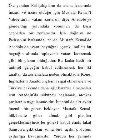
Öte yandan Padişahçıların da atama kararında 
imzası ve rızası olduğu için Mustafa Kemal’i 
Vahdettin’in vatanı kurtarsın diye Anadolu’ya 
gönderdiği yolundaki yorumları da karşı 
cepheden bir zorlamadır. İşin doğrusu ne 
Padişah’ın kafasında, ne de Mustafa Kemal’de 
Anadolu’da isyan bayrağını açarak, milleti bu 
bayrağın altında toplayarak vatanı kurtarmak 
gibi bir planın olduğudur. Bu kadar basit bir 
tarihsel gerçeğin kabul edilmemesi, her iki 
taraftan da zorlamalara neden olmaktadır. Konu, 
İngilizlerin Anadolu içlerini işgal etmemeleri ve 
Türkiye hakkında daha ağır kararlar almamaları 
için Anadolu’da sükûneti sağlamak, ateşkes 
şartlarının uygulanmasıdır. İstanbul’da altı aydır 
önemli bir görev bekleyen Mustafa Kemal, 
hükümette görev almak gibi planları 
gerçekleşmeyince bu görevi kabul etmiş fakat 
Samsun’a çıktıktan sonra önü açılmış, durum 
aydınlığa kavuşmuştur. Yurdun her yanında 