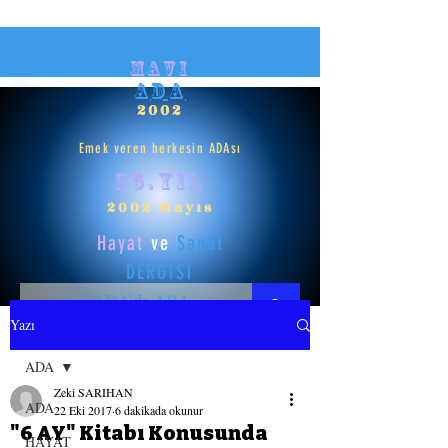
mavi
ADA
2002
Emek veren herkesin ADAsı
25.yıl
2002 Mayıs
Hayat
ve
Sanat
DERGİSİ
Yazı
HAYAT
ADA
Zeki SARIHAN
SANAT
ADA
22 Eki 2017
6 dakikada okunur
"6 AY" Kitabı Konusunda
HAYAT
GİRİŞ YAP