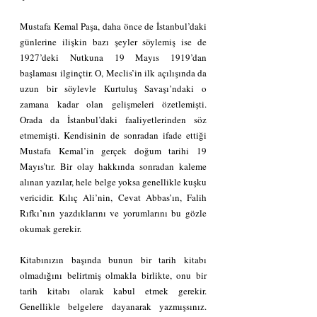
Mustafa Kemal Paşa, daha önce de İstanbul’daki 
günlerine ilişkin bazı şeyler söylemiş ise de 
1927’deki Nutkuna 19 Mayıs 1919’dan 
başlaması ilginçtir. O, Meclis’in ilk açılışında da 
uzun bir söylevle Kurtuluş Savaşı’ndaki o 
zamana kadar olan gelişmeleri özetlemişti. 
Orada da İstanbul’daki faaliyetlerinden söz 
etmemişti. Kendisinin de sonradan ifade ettiği 
Mustafa Kemal’in gerçek doğum tarihi 19 
Mayıs’tır. Bir olay hakkında sonradan kaleme 
alınan yazılar, hele belge yoksa genellikle kuşku 
vericidir. Kılıç Ali’nin, Cevat Abbas’ın, Falih 
Rıfkı’nın yazdıklarını ve yorumlarını bu gözle 
okumak gerekir.
Kitabınızın başında bunun bir tarih kitabı 
olmadığını belirtmiş olmakla birlikte, onu bir 
tarih kitabı olarak kabul etmek gerekir. 
Genellikle belgelere dayanarak yazmışsınız. 