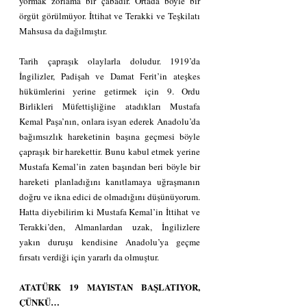
yormak zorlama bir çabadır. Ortada böyle bir 
örgüt görülmüyor. İttihat ve Terakki ve Teşkilatı 
Mahsusa da dağılmıştır.
Tarih çapraşık olaylarla doludur. 1919’da 
İngilizler, Padişah ve Damat Ferit’in ateşkes 
hükümlerini yerine getirmek için 9. Ordu 
Birlikleri Müfettişliğine atadıkları Mustafa 
Kemal Paşa’nın, onlara isyan ederek Anadolu’da 
bağımsızlık hareketinin başına geçmesi böyle 
çapraşık bir harekettir. Bunu kabul etmek yerine 
Mustafa Kemal’in zaten başından beri böyle bir 
hareketi planladığını kanıtlamaya uğraşmanın 
doğru ve ikna edici de olmadığını düşünüyorum. 
Hatta diyebilirim ki Mustafa Kemal’in İttihat ve 
Terakki’den, Almanlardan uzak, İngilizlere 
yakın duruşu kendisine Anadolu’ya geçme 
fırsatı verdiği için yararlı da olmuştur.
ATATÜRK 19 MAYISTAN BAŞLATIYOR, 
ÇÜNKÜ…