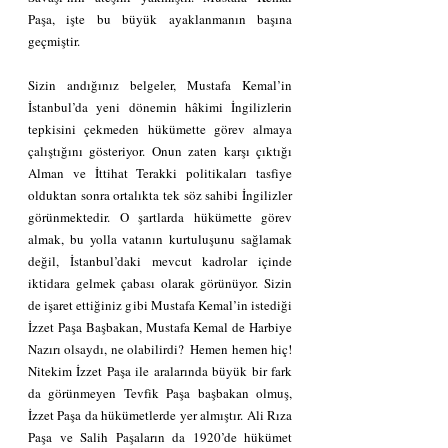
Paşa, işte bu büyük ayaklanmanın başına 
geçmiştir.
Sizin andığınız belgeler, Mustafa Kemal’in 
İstanbul’da yeni dönemin hâkimi İngilizlerin 
tepkisini çekmeden hükümette görev almaya 
çalıştığını gösteriyor. Onun zaten karşı çıktığı 
Alman ve İttihat Terakki politikaları tasfiye 
olduktan sonra ortalıkta tek söz sahibi İngilizler 
görünmektedir. O şartlarda hükümette görev 
almak, bu yolla vatanın kurtuluşunu sağlamak 
değil, İstanbul’daki mevcut kadrolar içinde 
iktidara gelmek çabası olarak görünüyor. Sizin 
de işaret ettiğiniz gibi Mustafa Kemal’in istediği 
İzzet Paşa Başbakan, Mustafa Kemal de Harbiye 
Nazırı olsaydı, ne olabilirdi?  Hemen hemen hiç! 
Nitekim İzzet Paşa ile aralarında büyük bir fark 
da görünmeyen Tevfik Paşa başbakan olmuş, 
İzzet Paşa da hükümetlerde yer almıştır. Ali Rıza 
Paşa ve Salih Paşaların da 1920’de hükümet 