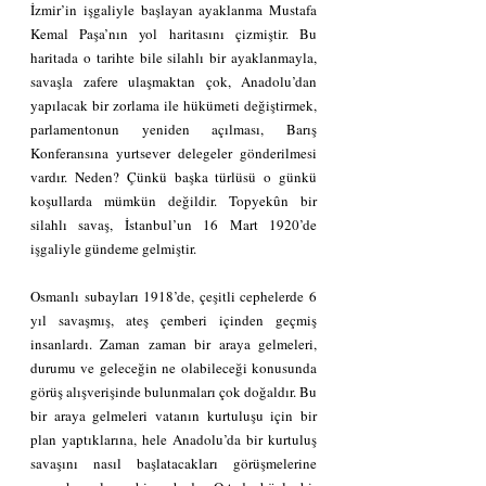
İzmir’in işgaliyle başlayan ayaklanma Mustafa 
Kemal Paşa’nın yol haritasını çizmiştir. Bu 
haritada o tarihte bile silahlı bir ayaklanmayla, 
savaşla zafere ulaşmaktan çok, Anadolu’dan 
yapılacak bir zorlama ile hükümeti değiştirmek, 
parlamentonun yeniden açılması, Barış 
Konferansına yurtsever delegeler gönderilmesi 
vardır. Neden? Çünkü başka türlüsü o günkü 
koşullarda mümkün değildir. Topyekûn bir 
silahlı savaş, İstanbul’un 16 Mart 1920’de 
işgaliyle gündeme gelmiştir.
Osmanlı subayları 1918’de, çeşitli cephelerde 6 
yıl savaşmış, ateş çemberi içinden geçmiş 
insanlardı. Zaman zaman bir araya gelmeleri, 
durumu ve geleceğin ne olabileceği konusunda 
görüş alışverişinde bulunmaları çok doğaldır. Bu 
bir araya gelmeleri vatanın kurtuluşu için bir 
plan yaptıklarına, hele Anadolu’da bir kurtuluş 
savaşını nasıl başlatacakları görüşmelerine 