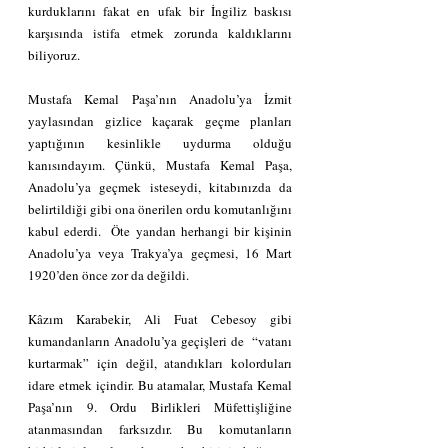
kurduklarını fakat en ufak bir İngiliz baskısı 
karşısında istifa etmek zorunda kaldıklarını 
biliyoruz.
Mustafa Kemal Paşa’nın Anadolu’ya İzmit 
yaylasından gizlice kaçarak geçme planları 
yaptığının kesinlikle uydurma olduğu 
kanısındayım. Çünkü, Mustafa Kemal Paşa, 
Anadolu’ya geçmek isteseydi, kitabınızda da 
belirtildiği gibi ona önerilen ordu komutanlığını 
kabul ederdi.  Öte yandan herhangi bir kişinin 
Anadolu’ya veya Trakya’ya geçmesi, 16 Mart 
1920’den önce zor da değildi.
Kâzım Karabekir, Ali Fuat Cebesoy gibi 
kumandanların Anadolu’ya geçişleri de  “vatanı 
kurtarmak” için değil, atandıkları kolorduları 
idare etmek içindir. Bu atamalar, Mustafa Kemal 
Paşa’nın 9. Ordu Birlikleri Müfettişliğine 
atanmasından farksızdır. Bu komutanların 