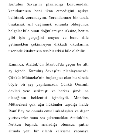
Kurtuluş Savaşı’nı planladığı konusundaki 
kanıtlarınızın beni ikna etmediğini açıkça 
belirtmek zorundayım. Yorumlarınızı bir tarafa 
bırakırsak sırf değinmek zorunda olduğunuz 
belgeler bile bunu doğrulamıyor. Aksine, benim 
gibi işin gerçeğini arayan ve bunu dile 
getirmekten çekinmeyen dikkatli okurlarınız 
üzerinde kitabınızın ters bir etkisi bile olabilir.
Kanımca, Atatürk’ün İstanbul’da geçen bu altı 
ay içinde Kurtuluş Savaşı’nı planlayamazdı.  
Çünkü: Mütareke’nin başlangıcı olan bu sürede 
böyle bir şey yapılamazdı. Çünkü Osmanlı 
devleti yere serilmişti ve herkes şimdi ne 
olacağının beklentisi içindeydi. Mondros 
Mütarekesi çok ağır hükümler taşıdığı halde 
Rauf Bey ve onunla emsal arkadaşları ve diğer 
yurtseverler buna ses çıkarmadılar. Atatürk’ün, 
Nutkun başında sıraladığı olumsuz şartlar 
altında yeni bir silahlı kalkışma yapmaya 