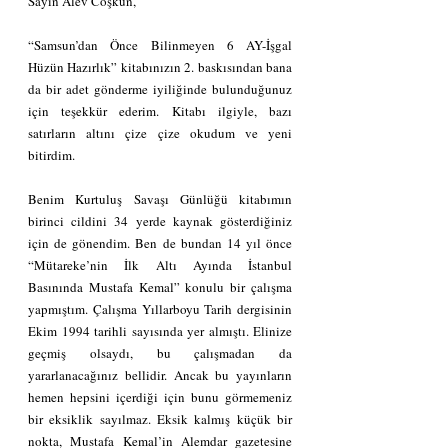
Sayın Alev Coşkun,
“Samsun’dan Önce Bilinmeyen 6 AY-İşgal 
Hüzün Hazırlık” kitabınızın 2. baskısından bana 
da bir adet gönderme iyiliğinde bulunduğunuz 
için teşekkür ederim. Kitabı ilgiyle, bazı 
satırların altını çize çize okudum ve yeni 
bitirdim. 
Benim Kurtuluş Savaşı Günlüğü kitabımın 
birinci cildini 34 yerde kaynak gösterdiğiniz 
için de gönendim. Ben de bundan 14 yıl önce 
“Mütareke’nin İlk Altı Ayında İstanbul 
Basınında Mustafa Kemal” konulu bir çalışma 
yapmıştım. Çalışma Yıllarboyu Tarih dergisinin 
Ekim 1994 tarihli sayısında yer almıştı. Elinize 
geçmiş olsaydı, bu çalışmadan da 
yararlanacağınız bellidir. Ancak bu yayınların 
hemen hepsini içerdiği için bunu görmemeniz 
bir eksiklik sayılmaz. Eksik kalmış küçük bir 
nokta, Mustafa Kemal’in Alemdar gazetesine 