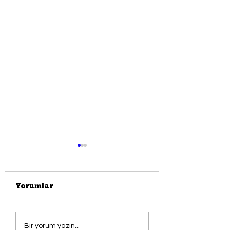
Yorumlar
Ağla Gitar
Seyit Kemal
Bir yorum yazın...