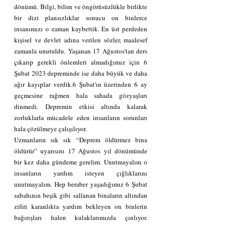
dönümü. Bilgi, bilim ve öngörüsüzlükle birlikte 
bir dizi plansızlıklar sonucu on binlerce 
insanımızı o zaman kaybettik. En üst perdeden 
kişisel ve devlet adına verilen sözler, maalesef 
zamanla unutuldu. Yaşanan 17 Ağustos’tan ders 
çıkarıp gerekli önlemleri almadığımız için 6 
Şubat 2023 depreminde ise daha büyük ve daha 
ağır kayıplar verdik.6 Şubat'ın üzerinden 6 ay 
geçmesine rağmen hala sahada gözyaşları 
dinmedi. Depremin etkisi altında kalarak 
zorluklarla mücadele eden insanların sorunları 
hala çözülmeye çalışılıyor.
Uzmanların sık sık “Deprem öldürmez bina 
öldürür” uyarısını 17 Ağustos yıl dönümünde 
bir kez daha gündeme gerelim. Unutmayalım o 
insanların yardım isteyen çığlıklarını 
unutmayalım. Hep beraber yaşadığımız 6 Şubat 
sabahının beşik gibi sallanan binaların altından 
zifiri karanlıkta yardım bekleyen on binlerin 
bağırışları halen kulaklarımızda çınlıyor. 