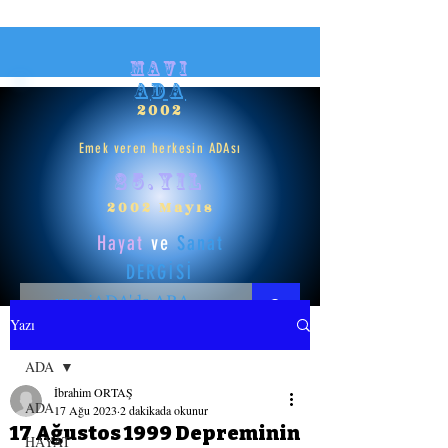
mavi
ADA
2002
Emek veren herkesin ADAsı
25.yıl
2002 Mayıs
Hayat
ve
Sanat
DERGİSİ
Yazı
HAYAT
ADA
İbrahim ORTAŞ
SANAT
ADA
17 Ağu 2023
2 dakikada okunur
17 Ağustos 1999 Depreminin
HAYAT
GİRİŞ YAP