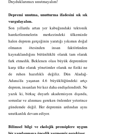
Duyduklarımızı unutmayalım!
Depremi unutma, unutturma ifadesini sık sık 
vurgulayalım.
Son yıllarda artan yer kabuğundaki tektonik 
hareketlenmelerin merkezindeki ülkemizde 
halen deprem gerçeğinin yaratığı yıkımın doğal 
olmanın ötesinden insan faktöründen 
kaynaklandığını bütünlüklü olarak tam olarak 
fark etmedik. Beklenen olası büyük depremlere 
karşı ülke olarak yönetimler olarak ne fiziki ne 
de ruhen hazırlıklı değiliz. Dün Aladağ-
Adana'da yaşanan 4.6 büyüklüğündeki artçı 
deprem, insanları bir kez daha endişelendirdi. Ne 
yazık ki, birkaç duyarlı akademisyen dışında, 
sorunlar ve alınması gereken önlemler yeterince 
gündemde değil. Her depremin ardından aynı 
unutkanlık devam ediyor.
Bilimsel bilgi ve ekolojik prensiplere uygun 
bir yapılanmaya öncelik vermemiz gerekiyor.