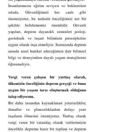
İnsanlarımızın eğitim seviyesi ve beklentileri 
ortada. Güvenliğimizi her canlı gibi 
önemsiyoruz, bu nedenle önceliğimizi net bir 
şekilde belirlememiz önemlidir. Güvenli 
yapıları, deprem dayanıklı zeminleri jeoloji, 
geoteknik ve inşaat biliminin prensiplerine 
uygun olarak inşa etmeliyiz. Sonrasında deprem 
anında nasıl hareket edeceğimize dair bilimsel 
bilgi ve deneyimlere dayalı yaşam stratejilerini 
öğrenmeliyiz.
Vergi veren çalışan bir yurttaş olarak, 
ülkemizin önceliğinin deprem gerçeği ve buna 
uygun bir yaşam tarzı oluşturmak olduğunu 
talep ediyorum.
Bir daha insandan kaynaklanan yetersizlikler, 
ihmaller ve plansızlıklardan dolayı yeni 
inşaların ölmesini istemiyoruz. Yurttaş olarak 
vergi veren bir vatandaş olarak verilerimizin 
öncelikle depreme hazır bir toplum ve deprem 