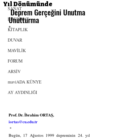
Yıl Dönümünde
SANAT
 Deprem Gerçeğini Unutma 
Unutturma
EDEBİYAT
*
KİTAPLIK
DUVAR
MAVİLİK
FORUM
ARSİV
maviADA KÜNYE
AY AYDINLIĞI
Prof. Dr. İbrahim ORTAŞ, 
iortas@cu.edu.tr
 *
Bugün, 17 Ağustos 1999 depreminin 24. yıl 