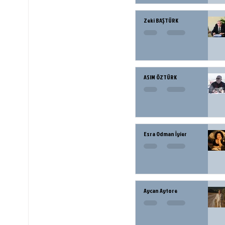
Zeki BAŞTÜRK
ASIM ÖZTÜRK
Esra Odman İyier
Aycan Aytore