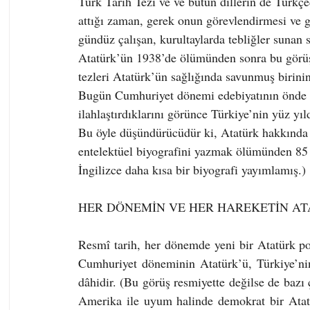
Türk Tarih Tezi ve ve bütün dillerin de Türkç
attığı zaman, gerek onun görevlendirmesi ve g
gündüz çalışan, kurultaylarda tebliğler sunan s
Atatürk’ün 1938’de ölümünden sonra bu görüşler
tezleri Atatürk’ün sağlığında savunmuş birinin
Bugün Cumhuriyet dönemi edebiyatının önde ge
ilahlaştırdıklarını görünce Türkiye’nin yüz yıl
Bu öyle düşündürücüdür ki, Atatürk hakkında 
entelektüel biyografini yazmak ölümünden 85 
İngilizce daha kısa bir biyografi yayımlamış.)
HER DÖNEMİN VE HER HAREKETİN AT
Resmî tarih, her dönemde yeni bir Atatürk por
Cumhuriyet döneminin Atatürk’ü, Türkiye’nin 
dâhidir. (Bu görüş resmiyette değilse de bazı 
Amerika ile uyum halinde demokrat bir Atatürk