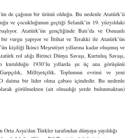
’ün de çağının bir ürünü olduğu. Bu nedenle Atatürk’ü 
uğu ve çocukluğunun geçtiği Selanik’in 19. yüzyıldaki 
başlıyor. Atatürk’ün gençliğinde Batı’da ve Osmanlı 
ir vurgu yapıyor ve İttihat ve Terakki ile Atatürk’ün 
k’ün kişiliği İkinci Meşrutiyet yıllarına kadar oluşmuş ve 
atürk rol alığı Birinci Dünya Savaşı, Kurtuluş Savaşı, 
n kurulduğu 1930’lu yıllarda şu üç ana görüşünü 
 Garpçılık, Milliyetçilik. Toplumun evrimi ve yeni 
. O daima bir lider olma çabası içindedir. Bu nedenle 
olarak görülmekten (ait olmadığı yerde bulunmaktan) 
n Orta Asya'dan Türkler tarafından dünyaya yayıldığı 