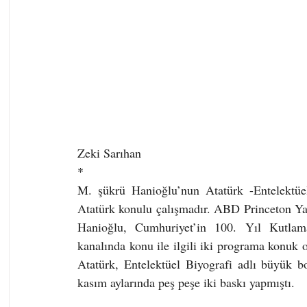
Zeki Sarıhan
*
M. şükrü Hanioğlu’nun Atatürk -Entelektüel 
Atatürk konulu çalışmadır. ABD Princeton Ya
Hanioğlu, Cumhuriyet’in 100. Yıl Kutlamal
kanalında konu ile ilgili iki programa konuk ol
Atatürk, Entelektüel Biyografi adlı büyük b
kasım aylarında peş peşe iki baskı yapmıştı.