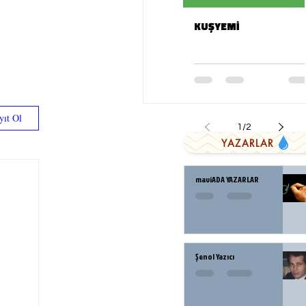
KUŞYEMİ
yıt Ol
1
/
2
YAZARLAR
maviADA YAZARLAR
Şenol Yazıcı