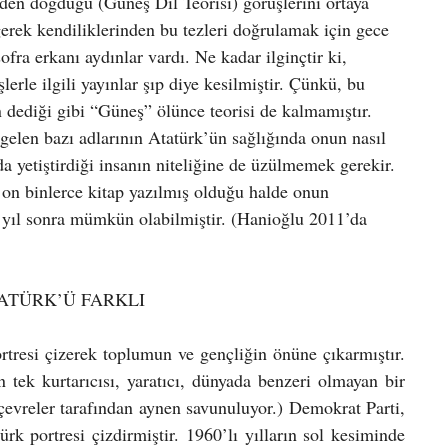
eden doğduğu (Güneş Dil Teorisi) görüşlerini ortaya 
erek kendiliklerinden bu tezleri doğrulamak için gece 
ofra erkanı aydınlar vardı. Ne kadar ilginçtir ki, 
le ilgili yayınlar şıp diye kesilmiştir. Çünkü, bu 
 dediği gibi “Güneş” ölünce teorisi de kalmamıştır. 
len bazı adlarının Atatürk’ün sağlığında onun nasıl 
da yetiştirdiği insanın niteliğine de üzülmemek gerekir. 
on binlerce kitap yazılmış olduğu halde onun 
yıl sonra mümkün olabilmiştir. (Hanioğlu 2011’da 
ATÜRK’Ü FARKLI
tresi çizerek toplumun ve gençliğin önüne çıkarmıştır. 
tek kurtarıcısı, yaratıcı, dünyada benzeri olmayan bir 
çevreler tarafından aynen savunuluyor.) Demokrat Parti, 
 portresi çizdirmiştir. 1960’lı yılların sol kesiminde 