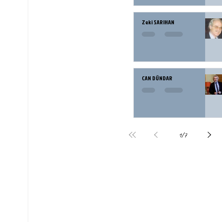
Zeki SARIHAN
CAN DÜNDAR
1
/
7