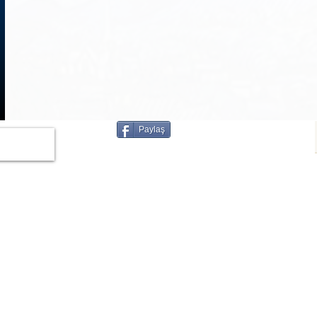
1
/
3
Paylaş