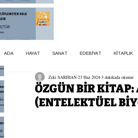
 SÖYLEMEYEN HALK
ADIR
BAŞTÜRK
nce
zce Yorulan Bir Neslin
ADA
HAYAT
SANAT
EDEBİYAT
KİTAPLIK
esi
Denli
nce
Zeki SARIHAN
23 Haz 2024
3 dakikada okunur
ARSİV
maviADA KÜNYE
AY AYDINLIĞI
ÖZGÜN BİR KİTAP:
menin Yaşlanmak Demek
unu Bilmiyordum
(ENTELEKTÜEL Bİ
zlü
nce
andr İsayeviç Soljenitsin
DA
nce