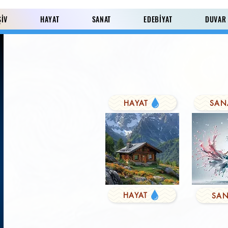
ŞİV
HAYAT
SANAT
EDEBİYAT
DUVAR
HAYAT
SAN
Paylaş
HAYAT
SAN
KUŞYEMİ
Derviş'in Duası
FARK