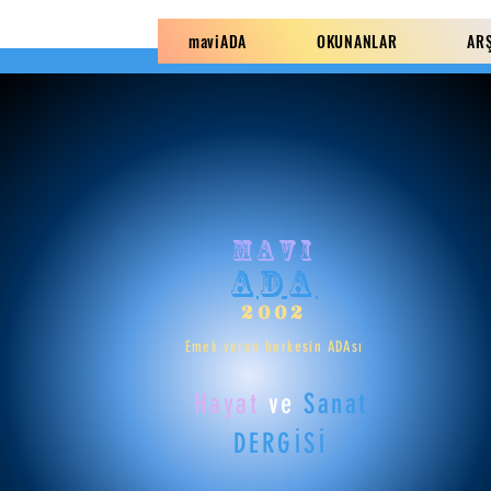
maviADA
OKUNANLAR
AR
mavi
ADA
2002
Emek veren herkesin ADAsı
Hayat
ve
Sanat
DERGİSİ